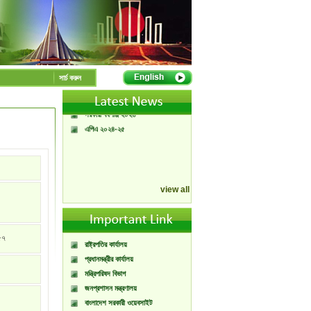
A Handbook of
Government Press
Citizen Charter of
সার্চ করুন
Bangladesh Government
Press
সরকারী বর্ষপঞ্জি ২০২৬
এপিএ ২০২৪-২৫
view all
৫৭
রাষ্ট্রপতির কার্যালয়
প্রধানমন্ত্রীর কার্যালয়
মন্ত্রিপরিষদ বিভাগ
জনপ্রশাসন মন্ত্রণালয়
বাংলাদেশ সরকারী ওয়েবসাইট