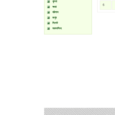
খুলনা
6
বগুরা
বরিশাল
রংপুর
সিলেট
ময়মনসিংহ