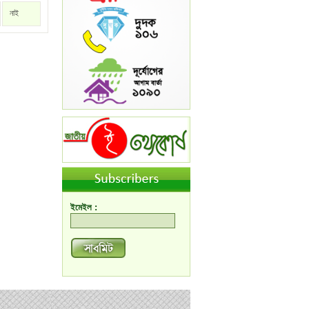
নাই
ইমেইল :