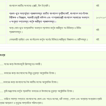
বাংলাদেশ জাতীয় সংসদের এ্যাক্ট, বিল ইত্যাদি।
নাই
প্রথম খন্ডে অন্তর্ভুক্ত প্রজ্ঞাপনসমূহ ব্যতীত বাংলাদেশ সুপ্রীমকোর্ট, বাংলাদেশ মহা-হিসাব
নিরীক্ষক ও নিয়ন্ত্রক, সরকারী চাকুরী কমিশন এবং গণপ্রজাতন্ত্রী বাংলাদেশ সরকারের অধস্তন
১০২৭-১০
ও সংযুক্ত দপ্তরসমূহ কর্তৃক জারীকৃত প্রজ্ঞাপনসমূহ।
অন্য কোন খন্ডে অপ্রকাশিত অধস্তন প্রশাসন কর্তৃক জারীকৃত অ-বিধিবদ্ধ ও বিবিধ
নাই
প্রজ্ঞাপনসমূহ।
বেসরকারী ব্যক্তি এবং কর্পোরেশন কর্তৃক অর্থের বিনিময়ে জারীকৃত বিজ্ঞাপন ও নোটিশসমূহ।
নাই
ংখ্যা
..... সনের জন্য উৎপাদনমূখী শিল্পসমূহের শুমারী।
..... বৎসরের জন্য বাংলোদেশের লিচুর চুড়ান্ত আনুমানিক হিসাব।
.....বৎসরের জন্য বাংলাদেশের টক জাতীয় ফলের আনুমানিক হিসাব।
..... কৃষি মন্ত্রণালয় কর্তৃক প্রকাশিত বৎসরের চা উৎপাদনের চুড়ান্ত আনুষ্ঠানিক হিসাব।
..... তারিখে সমাপ্ত সপ্তাহে বাংলাদেশের জেলা এবং শহরে কলেরা, গুটি বসন্ত, প্লেগ এবং অন্যান্য সংক্রামন ব্যাধি
দ্বারা আক্রমণ ও মৃত্যুর সাপ্তাহিক পরিসংখ্যান।