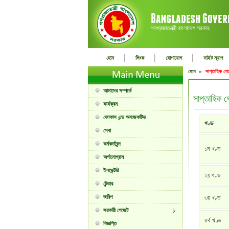
গনপ্রজাতন্ত্রী বাংলাদেশ সরকার
|
|
|
হোম
লিংক
যোগাযোগ
সাইট ম্যাপ
হোম »
সাপ্তাহিক গে
আমাদের সম্পর্কে
সাপ্তাহিক 
কার্যক্রম
ফোকাস এন্ড অবজেকটিভ
খণ্ড
সেবা
কর্মকর্তাবৃন্দ
১ম খণ্ড
অর্গানোগ্রাম
ইনভেন্টরি
২য় খণ্ড
টেন্ডার
জরিপ
৩য় খণ্ড
সরকারী গেজেট
৪র্থ খণ্ড
বিজ্ঞপ্তি