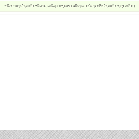
.....তারিখে সমাপ্ত ত্রৈমাসিক পরিচালক, চলচ্চিত্র ও প্রকাশনা অধিদপ্তর কর্তৃক প্রকাশিত ত্রৈমাসিক গ্রন্থ তালিকা।