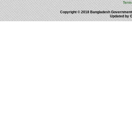
Term
Copyright © 2018 Bangladesh Government
Updated by 