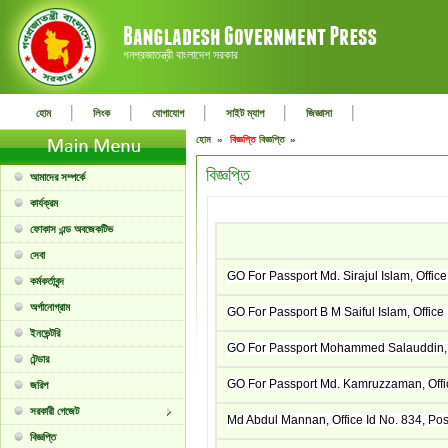
গনপ্রজাতন্ত্রী বাংলাদেশ সরকার
|
|
|
|
|
হোম
লিংক
যোগাযোগ
সাইট ম্যাপ
জিজ্ঞাসা
হোম »
বিজ্ঞপ্তি
বিজ্ঞপ্তি »
বিজ্ঞপ্তি
আমাদের সম্পর্কে
কার্যক্রম
ফোকাস এন্ড অবজেকটিভ
সেবা
GO For Passport Md. Sirajul Islam, Offic
কর্মকর্তাবৃন্দ
অর্গানোগ্রাম
GO For Passport B M Saiful Islam, Office
ইনভেন্টরি
GO For Passport Mohammed Salauddin, 
টেন্ডার
GO For Passport Md. Kamruzzaman, Offi
জরিপ
সরকারী গেজেট
Md Abdul Mannan, Office Id No. 834, Pos
বিজ্ঞপ্তি