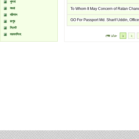
খুলনা
বগুরা
To Whom It May Concern of Ratan Chandr
বরিশাল
GO For Passport Md. Sharif Uddin, Offic
রংপুর
সিলেট
ময়মনসিংহ
১
২
পেজ
১/১৮