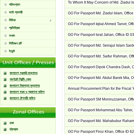
To Whom It May Concern of Md. Ziadul Is
পরিসংখ্যান
ফটো গ্যালারী
GO For Passport Md. Ziadul Islam, Office
মিডিয়া
GO For Passport Iqbal Ahmed Tanvir, Offi
প্রতিক্রিয়া
GO For Passport Israt Jahan, Office ID 0
সংবাদ
সিটিজেন চার্ট
GO For Passport Md. Seirajul Islam Sarde
ইভেন্ট
GO For Passport Md. Saifur Rahman, Off
GO For Passport Dipok Chandra Dash, O
বাংলাদেশ সরকারি মুদ্রণালয়
GO For Passport Md. Abdul Barek Mia, Of
গভর্ণমেন্ট প্রিন্টিং প্রেস
বাংলাদেশ নিরাপত্তা মুদ্রণালয়
Annual Procurement Plan for the Fiscal
বাংলাদেশ ফরম ও প্রকাশনা অফিস
বাংলাদেশ ষ্টেশনারী অফিস
GO For Passport SM Moniruzzaman, Offi
GO For Passport Mohammad Abu Taher, O
GO For Passport Md. Mahabubur Rahama
ঢাকা
চট্রগ্রাম
GO For Passport Firoz Khan, Office ID 6