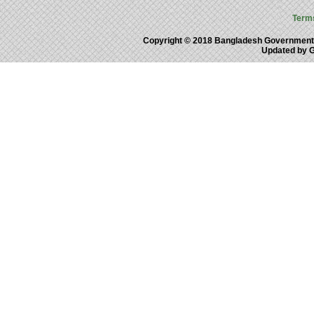
Term
Copyright © 2018 Bangladesh Government
Updated by 