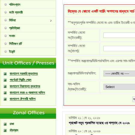
পরিসংখ্যান
নিম্নের যে কোনো একটি সার্চিং অপশনের মাধ্যমে সার্
ফটো গ্যালারী
মিডিয়া
**অনুগ্রহপূর্বক সম্পর্কিত মেমো নং এবং তারিখ ইংরেজী ও ব
প্রতিক্রিয়া
সম্পর্কিত মেমো
সংবাদ
নং(ইংরেজী):
সিটিজেন চার্ট
সম্পর্কিত মেমো
নং(বাংলা):
ইভেন্ট
**সম্পর্কিত মন্ত্রনালয়/ডিভিশন/অফিস এবং এরপর সাব-অফিস /ব
মন্ত্রনালয়/ডিভিশন/অফিস:
বাংলাদেশ সরকারি মুদ্রণালয়
গভর্ণমেন্ট প্রিন্টিং প্রেস
সাব-অফিস
বাংলাদেশ নিরাপত্তা মুদ্রণালয়
/ব্রাঞ্চ(ইংরেজী):
বাংলাদেশ ফরম ও প্রকাশনা অফিস
বাংলাদেশ ষ্টেশনারী অফিস
সা
ভলিউম ২১ : মে ২১, ২০২৬
গ্যাজেট সমূহ প্রকাশিত হয়েছে ৩য় সাপ্তাহ মে ২০২৬
ঢাকা
চট্রগ্রাম
ভলিউম ২০ : মে ১৪, ২০২৬