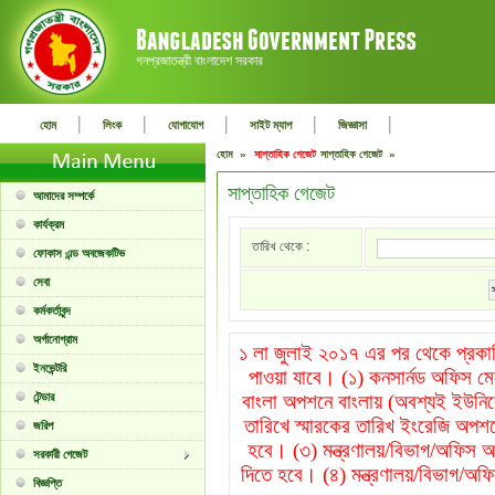
গনপ্রজাতন্ত্রী বাংলাদেশ সরকার
|
|
|
|
|
হোম
লিংক
যোগাযোগ
সাইট ম্যাপ
জিজ্ঞাসা
হোম »
সাপ্তাহিক গেজেট
সাপ্তাহিক গেজেট »
সাপ্তাহিক গেজেট
আমাদের সম্পর্কে
কার্যক্রম
তারিখ থেকে :
ফোকাস এন্ড অবজেকটিভ
সেবা
কর্মকর্তাবৃন্দ
অর্গানোগ্রাম
১ লা জুলাই ২০১৭ এর পর থেকে প্রকাশি
ইনভেন্টরি
পাওয়া যাবে। (১) কনসার্নড অফিস ম
টেন্ডার
বাংলা অপশনে বাংলায় (অবশ্যই ইউনিক
তারিখে স্মারকের তারিখ ইংরেজি অপশন
জরিপ
হবে। (৩) মন্ত্রণালয়/বিভাগ/অফিস অপ
সরকারী গেজেট
দিতে হবে। (৪) মন্ত্রণালয়/বিভাগ/অফি
বিজ্ঞপ্তি