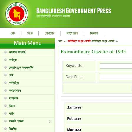
গনপ্রজাতন্ত্রী বাংলাদেশ সরকার
|
|
|
|
|
হোম
লিংক
যোগাযোগ
সাইট ম্যাপ
জিজ্ঞাসা
হোম »
অতিরিক্ত সংখ্যা গেজেট
অতিরিক্ত সংখ্যা গেজেট »
Extraordinary Gazette of 1995
আমাদের সম্পর্কে
কার্যক্রম
Keywords :
ফোকাস এন্ড অবজেকটিভ
সেবা
Date From :
কর্মকর্তাবৃন্দ
অর্গানোগ্রাম
ইনভেন্টরি
টেন্ডার
Jan ১৯৯৫
জরিপ
Feb ১৯৯৫
সরকারী গেজেট
বিজ্ঞপ্তি
Mar ১৯৯৫