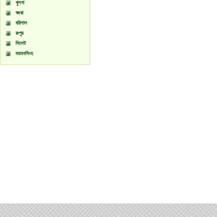
খুলনা
বগুরা
বরিশাল
রংপুর
সিলেট
ময়মনসিংহ