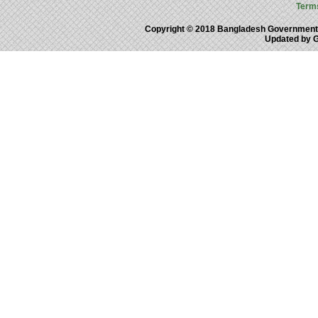
Term
Copyright © 2018 Bangladesh Government
Updated by 