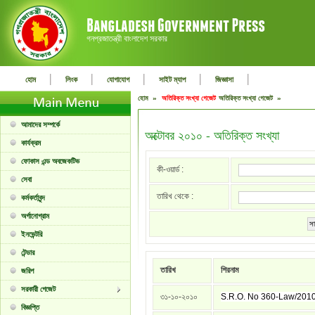
গনপ্রজাতন্ত্রী বাংলাদেশ সরকার
|
|
|
|
|
হোম
লিংক
যোগাযোগ
সাইট ম্যাপ
জিজ্ঞাসা
হোম »
অতিরিক্ত সংখ্যা গেজেট
অতিরিক্ত সংখ্যা গেজেট »
আমাদের সম্পর্কে
অক্টোবর ২০১০ - অতিরিক্ত সংখ্যা
কার্যক্রম
ফোকাস এন্ড অবজেকটিভ
কী-ওয়ার্ড :
সেবা
তারিখ থেকে :
কর্মকর্তাবৃন্দ
অর্গানোগ্রাম
সা
ইনভেন্টরি
টেন্ডার
তারিখ
শিরনাম
জরিপ
সরকারী গেজেট
৩১-১০-২০১০
S.R.O. No 360-Law/201
বিজ্ঞপ্তি