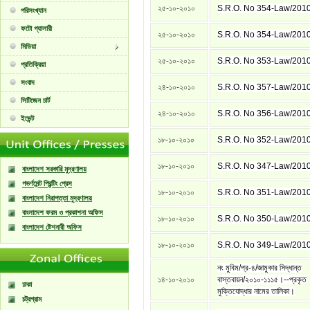
২৫-১০-২০১০
S.R.O. No 354-Law/201
পরিসংখ্যান
ফটো গ্যালারী
২৫-১০-২০১০
S.R.O. No 354-Law/201
মিডিয়া
২৫-১০-২০১০
S.R.O. No 353-Law/201
প্রতিক্রিয়া
সংবাদ
২৪-১০-২০১০
S.R.O. No 357-Law/201
সিটিজেন চার্ট
২৪-১০-২০১০
S.R.O. No 356-Law/201
ইভেন্ট
১৮-১০-২০১০
S.R.O. No 352-Law/201
১৮-১০-২০১০
S.R.O. No 347-Law/201
বাংলাদেশ সরকারি মুদ্রণালয়
গভর্ণমেন্ট প্রিন্টিং প্রেস
১৮-১০-২০১০
S.R.O. No 351-Law/201
বাংলাদেশ নিরাপত্তা মুদ্রণালয়
বাংলাদেশ ফরম ও প্রকাশনা অফিস
১৮-১০-২০১০
S.R.O. No 350-Law/201
বাংলাদেশ ষ্টেশনারী অফিস
১৮-১০-২০১০
S.R.O. No 349-Law/201
নং মুবিম/প্র-৪/জামুকার সিদ্ধান্ত
১৪-১০-২০১০
বাস্তবায়ন/২০১০-১১১৫।--প্রকৃত
ঢাকা
মুক্তিযোদ্ধার নামের তালিকা।
চট্রগ্রাম