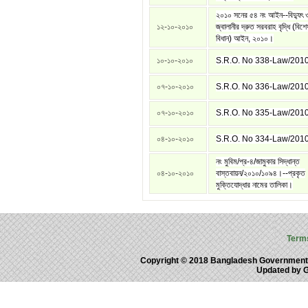
২০১০ সনের ৫৪ নং আইন--বিদ্যুৎ 
১২-১০-২০১০
জ্বালানীর দ্রুত সরবরাহ বৃদ্ধি (বিশে
বিধান) আইন, ২০১০।
১০-১০-২০১০
S.R.O. No 338-Law/201
০৭-১০-২০১০
S.R.O. No 336-Law/201
০৭-১০-২০১০
S.R.O. No 335-Law/201
০৪-১০-২০১০
S.R.O. No 334-Law/201
নং মুবিম/প্র-৪/জামুকার সিদ্ধান্ত
০৪-১০-২০১০
বাস্তবায়ন/২০১০/১০৯৪।--প্রকৃত
মুক্তিযোদ্ধার নামের তালিকা।
Term
Copyright © 2018 Bangladesh Government
Updated by 