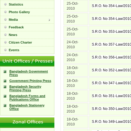
25-Oct-
Statistics
S.R.O. No 354-Law/201
2010
Photo Gallery
25-Oct-
S.R.O. No 354-Law/201
Media
2010
Feedback
25-Oct-
S.R.O. No 353-Law/201
2010
News
24-Oct-
Citizen Charter
S.R.O. No 357-Law/201
2010
Events
24-Oct-
S.R.O. No 356-Law/201
2010
18-Oct-
S.R.O. No 352-Law/201
Bangladesh Government
2010
Press
18-Oct-
Government Printing Press
S.R.O. No 347-Law/201
2010
Bangladesh Security
Printing Press
18-Oct-
S.R.O. No 351-Law/201
Bangladesh Forms and
2010
Publications Office
Bangladesh Stationery
18-Oct-
S.R.O. No 350-Law/201
Office
2010
18-Oct-
S.R.O. No 349-Law/201
2010