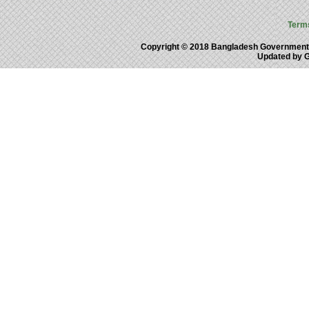
Term
Copyright © 2018 Bangladesh Government
Updated by 