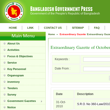
Government of the People's Republic of Bangladesh
|
|
|
|
|
HOME
LINK
CONTACT US
SITEMAP
FAQ
Home »
Extraordinary Gazette
Extraordinary Gaz
About Us
Extraordinary Gazette of Octobe
Activities
Focus & Objectives
Keywords :
Service
Date From :
Key Personnel
Organogram
inventory
Tenders
Date
Description
Survey
Government Gazettes
31-Oct-
S.R.O. No 360-Law/201
2010
Notice