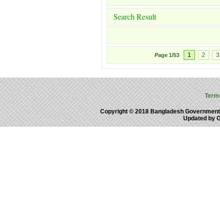
Search Result
1
2
3
Page
1/53
Term
Copyright © 2018 Bangladesh Government
Updated by 