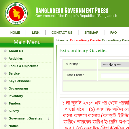
Government of the People's Republic of Bangladesh
|
|
|
|
|
HOME
LINK
CONTACT US
SITEMAP
FAQ
Home »
Extraordinary Gazette
Extraordinary Gaz
Extraordinary Gazettes
About Us
Activities
Ministry :
Focus & Objectives
Service
Date From :
Key Personnel
Organogram
inventory
১ লা জুলাই ২০১৭ এর পর থেকে প্রকাশি
Tenders
পাওয়া যাবে। (১) কনসার্নড অফিস ম
Survey
বাংলা অপশনে বাংলায় (অবশ্যই ইউনিক
Government Gazettes
তারিখে স্মারকের তারিখ ইংরেজি অপশন
Notice
হবে। (৩) মন্ত্রণালয়/বিভাগ/অফিস অপ