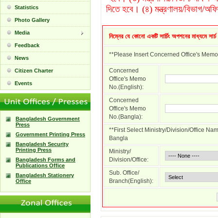
দিতে হবে। (৪) মন্ত্রণালয়/বিভাগ/অফি
Statistics
Photo Gallery
Media
নিম্নের যে কোনো একটি সার্চিং অপশনের মাধ্যমে সার্
Feedback
**Please Insert Concerned Office's Memo
News
Concerned
Citizen Charter
Office's Memo
Events
No.(English):
Concerned
Office's Memo
No.(Bangla):
Bangladesh Government
Press
**First Select Ministry/Division/Office N
Government Printing Press
Bangla
Bangladesh Security
Printing Press
Ministry/
Division/Office:
Bangladesh Forms and
Publications Office
Sub. Office/
Bangladesh Stationery
Branch(English):
Office