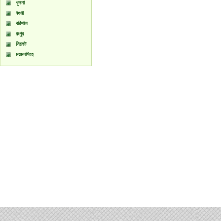
খুলনা
বগুরা
বরিশাল
রংপুর
সিলেট
ময়মনসিংহ