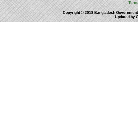
Term
Copyright © 2018 Bangladesh Government
Updated by 