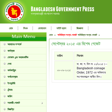
গনপ্রজাতন্ত্রী বাংলাদেশ সরকার
|
|
|
|
|
হোম
লিংক
যোগাযোগ
সাইট ম্যাপ
জিজ্ঞাসা
হোম »
অতিরিক্ত সংখ্যা গেজেট
অতিরিক্ত সংখ্যা গেজেট »
সেপ্টেম্বর ২০১৫ এর বিশেষ গেজেট
আমাদের সম্পর্কে
কার্যক্রম
তারিখ
শিরনাম
ফোকাস এন্ড অবজেকটিভ
সেবা
বা. জা. স. বিল নং ২২/২০১৫।--
Bangladesh coinage
০৮-০৯-২০১৫
কর্মকর্তাবৃন্দ
Order, 1972 এর অধিকতর
সংশোধনকল্পে আনীত বিল।
অর্গানোগ্রাম
ইনভেন্টরি
টেন্ডার
জরিপ
সরকারী গেজেট
বিজ্ঞপ্তি