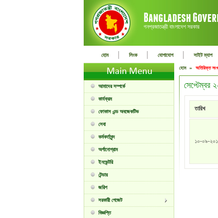
গনপ্রজাতন্ত্রী বাংলাদেশ সরকার
|
|
|
হোম
লিংক
যোগাযোগ
সাইট ম্যাপ
হোম »
অতিরিক্ত সংখ
সেপ্টেম্বর
আমাদের সম্পর্কে
কার্যক্রম
তারিখ
ফোকাস এন্ড অবজেকটিভ
সেবা
কর্মকর্তাবৃন্দ
১০-০৯-২০
অর্গানোগ্রাম
ইনভেন্টরি
টেন্ডার
জরিপ
সরকারী গেজেট
বিজ্ঞপ্তি