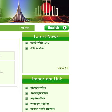
A Handbook of
Government Press
সার্চ করুন
Citizen Charter of
Bangladesh Government
Press
সরকারী বর্ষপঞ্জি ২০২৬
এপিএ ২০২৪-২৫
া
view all
৯৯
রাষ্ট্রপতির কার্যালয়
প্রধানমন্ত্রীর কার্যালয়
মন্ত্রিপরিষদ বিভাগ
জনপ্রশাসন মন্ত্রণালয়
বাংলাদেশ সরকারী ওয়েবসাইট