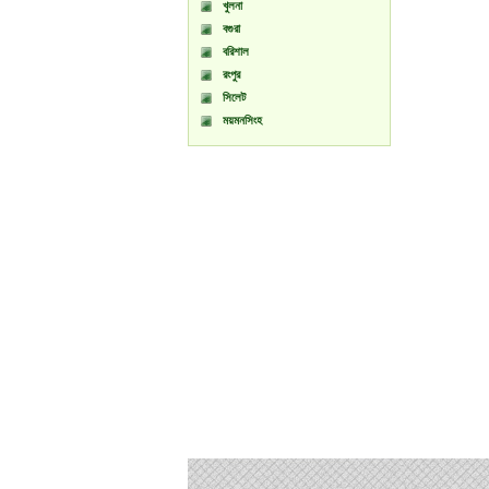
খুলনা
বগুরা
বরিশাল
রংপুর
সিলেট
ময়মনসিংহ