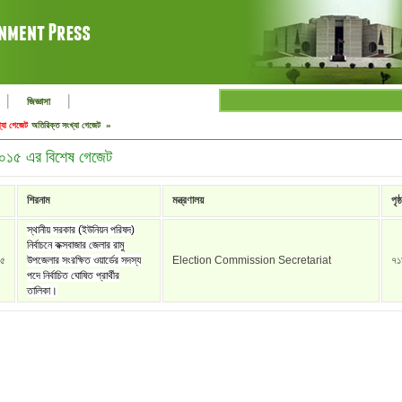
|
|
জিজ্ঞাসা
্যা গেজেট
অতিরিক্ত সংখ্যা গেজেট »
 ২০১৫ এর বিশেষ গেজেট
শিরনাম
মন্ত্রণালয়
পৃষ্ঠ
স্থানীয় সরকার (ইউনিয়ন পরিষদ)
নির্বাচনে কক্সবাজার জেলার রামু
১৫
উপজেলার সংরক্ষিত ওয়ার্ডের সদস্য
Election Commission Secretariat
৭১
পদে নির্বাচিত ঘোষিত প্রার্থীর
তালিকা।