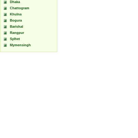
Dhaka
Chattogram
Khulna
Bogura
Barishal
Rangpur
Sylhet
Mymensingh