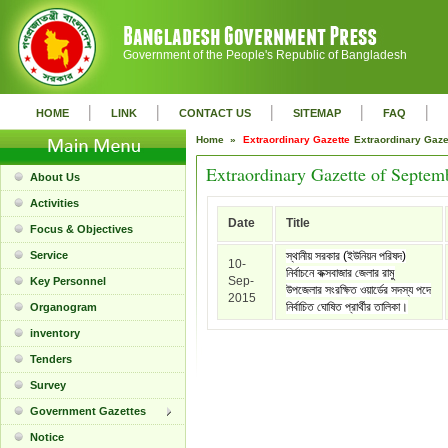
Government of the People's Republic of Bangladesh
|
|
|
|
|
HOME
LINK
CONTACT US
SITEMAP
FAQ
Home »
Extraordinary Gazette
Extraordinary Gaz
Extraordinary Gazette of Septem
About Us
Activities
Date
Title
Focus & Objectives
Service
স্থানীয় সরকার (ইউনিয়ন পরিষদ)
10-
নির্বাচনে কক্সবাজার জেলার রামু
Sep-
Key Personnel
উপজেলার সংরক্ষিত ওয়ার্ডের সদস্য পদে
2015
নির্বাচিত ঘোষিত প্রার্থীর তালিকা।
Organogram
inventory
Tenders
Survey
Government Gazettes
Notice