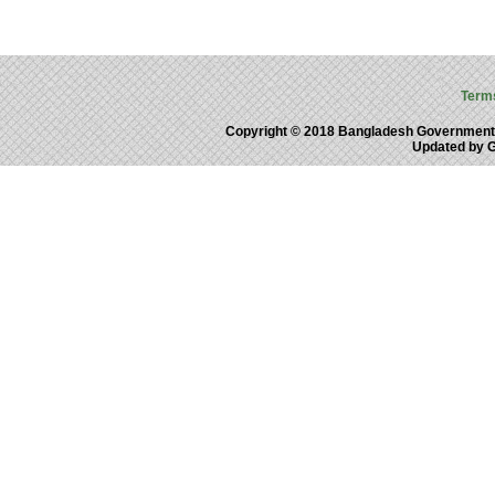
Term
Copyright © 2018 Bangladesh Government
Updated by 