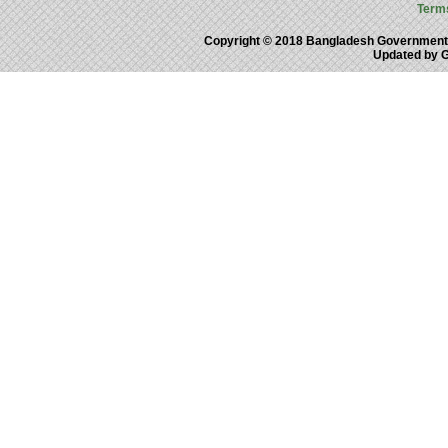
Term
Copyright © 2018 Bangladesh Government
Updated by 