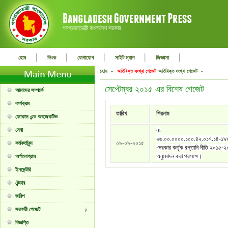
গনপ্রজাতন্ত্রী বাংলাদেশ সরকার
|
|
|
|
|
হোম
লিংক
যোগাযোগ
সাইট ম্যাপ
জিজ্ঞাসা
হোম »
অতিরিক্ত সংখ্যা গেজেট
অতিরিক্ত সংখ্যা গেজেট »
সেপ্টেম্বর ২০১৫ এর বিশেষ গেজেট
আমাদের সম্পর্কে
কার্যক্রম
তারিখ
শিরনাম
ফোকাস এন্ড অবজেকটিভ
সেবা
নং
২৬.০০.০০০০.১০০.৪২.০১৭.১৪-১৯
০৯-০৯-২০১৫
কর্মকর্তাবৃন্দ
-সরকার কর্তৃক রপ্তানি নীতি ২০১৫-
অনুমোদন করা প্রসঙ্গে।
অর্গানোগ্রাম
ইনভেন্টরি
টেন্ডার
জরিপ
সরকারী গেজেট
বিজ্ঞপ্তি