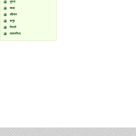
খুলনা
বগুরা
বরিশাল
রংপুর
সিলেট
ময়মনসিংহ