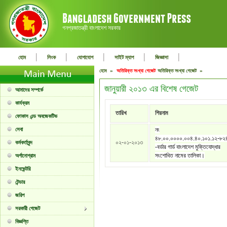
গনপ্রজাতন্ত্রী বাংলাদেশ সরকার
|
|
|
|
|
হোম
লিংক
যোগাযোগ
সাইট ম্যাপ
জিজ্ঞাসা
হোম »
অতিরিক্ত সংখ্যা গেজেট
অতিরিক্ত সংখ্যা গেজেট »
জানুয়ারী ২০১৩ এর বিশেষ গেজেট
আমাদের সম্পর্কে
কার্যক্রম
তারিখ
শিরনাম
ফোকাস এন্ড অবজেকটিভ
সেবা
নং
৪৮.০০.০০০০.০০৪.৪০.১০১.১২-৮২
০২-০১-২০১৩
কর্মকর্তাবৃন্দ
-বর্ডার গার্ড বাংলাদেশ মুক্তিযোদ্ধার
সংশোধিত নামের তালিকা।
অর্গানোগ্রাম
ইনভেন্টরি
টেন্ডার
জরিপ
সরকারী গেজেট
বিজ্ঞপ্তি