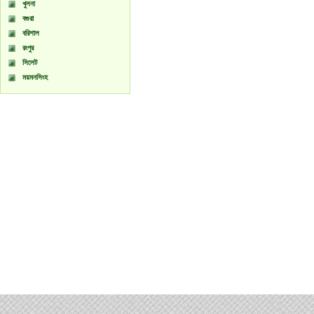
খুলনা
বগুরা
বরিশাল
রংপুর
সিলেট
ময়মনসিংহ