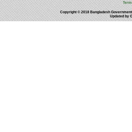
Term
Copyright © 2018 Bangladesh Government
Updated by 