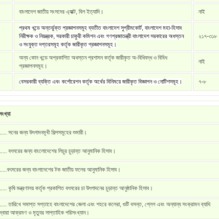
বাংলাদেশ জাতীয় সংসদের এ্যাক্ট, বিল ইত্যাদি।
নাই
প্রথম খন্ডে অন্তর্ভুক্ত প্রজ্ঞাপনসমূহ ব্যতীত বাংলাদেশ সুপ্রীমকোর্ট, বাংলাদেশ মহা-হিসাব
নিরীক্ষক ও নিয়ন্ত্রক, সরকারী চাকুরী কমিশন এবং গণপ্রজাতন্ত্রী বাংলাদেশ সরকারের অধস্তন
২১৭-৩১৮
ও সংযুক্ত দপ্তরসমূহ কর্তৃক জারীকৃত প্রজ্ঞাপনসমূহ।
অন্য কোন খন্ডে অপ্রকাশিত অধস্তন প্রশাসন কর্তৃক জারীকৃত অ-বিধিবদ্ধ ও বিবিধ
নাই
প্রজ্ঞাপনসমূহ।
বেসরকারী ব্যক্তি এবং কর্পোরেশন কর্তৃক অর্থের বিনিময়ে জারীকৃত বিজ্ঞাপন ও নোটিশসমূহ।
৭-৮
ংখ্যা
..... সনের জন্য উৎপাদনমূখী শিল্পসমূহের শুমারী।
..... বৎসরের জন্য বাংলোদেশের লিচুর চুড়ান্ত আনুমানিক হিসাব।
.....বৎসরের জন্য বাংলাদেশের টক জাতীয় ফলের আনুমানিক হিসাব।
..... কৃষি মন্ত্রণালয় কর্তৃক প্রকাশিত বৎসরের চা উৎপাদনের চুড়ান্ত আনুষ্ঠানিক হিসাব।
..... তারিখে সমাপ্ত সপ্তাহে বাংলাদেশের জেলা এবং শহরে কলেরা, গুটি বসন্ত, প্লেগ এবং অন্যান্য সংক্রামন ব্যাধি
দ্বারা আক্রমণ ও মৃত্যুর সাপ্তাহিক পরিসংখ্যান।