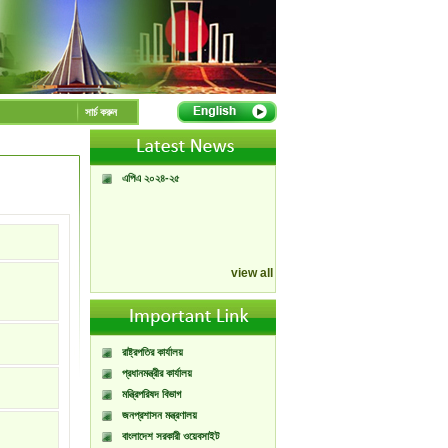
A Handbook of
Government Press
Citizen Charter of
সার্চ করুন
Bangladesh Government
Press
সরকারী বর্ষপঞ্জি ২০২৬
এপিএ ২০২৪-২৫
view all
রাষ্ট্রপতির কার্যালয়
প্রধানমন্ত্রীর কার্যালয়
মন্ত্রিপরিষদ বিভাগ
জনপ্রশাসন মন্ত্রণালয়
বাংলাদেশ সরকারী ওয়েবসাইট