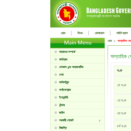
গনপ্রজাতন্ত্রী বাংলাদেশ সরকার
|
|
|
হোম
লিংক
যোগাযোগ
সাইট ম্যাপ
হোম »
সাপ্তাহিক গে
আমাদের সম্পর্কে
সাপ্তাহিক গ
কার্যক্রম
ফোকাস এন্ড অবজেকটিভ
খণ্ড
সেবা
কর্মকর্তাবৃন্দ
১ম খণ্ড
অর্গানোগ্রাম
ইনভেন্টরি
২য় খণ্ড
টেন্ডার
জরিপ
৩য় খণ্ড
সরকারী গেজেট
৪র্থ খণ্ড
বিজ্ঞপ্তি