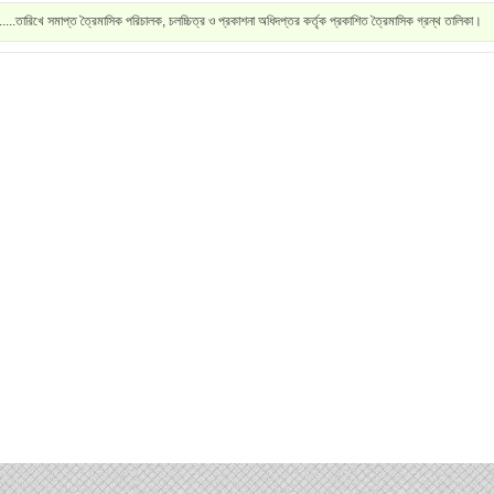
.....তারিখে সমাপ্ত ত্রৈমাসিক পরিচালক, চলচ্চিত্র ও প্রকাশনা অধিদপ্তর কর্তৃক প্রকাশিত ত্রৈমাসিক গ্রন্থ তালিকা।