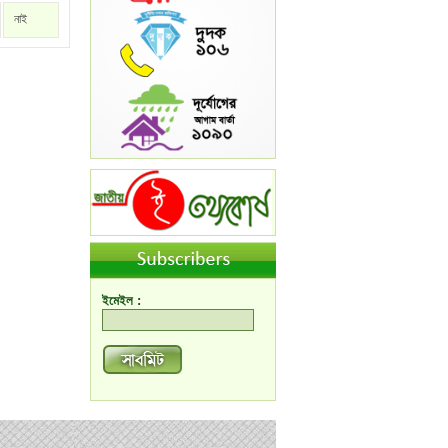
নাই
ইমেইল :