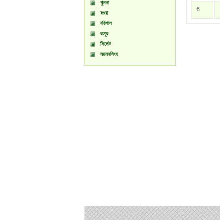
খুলনা
6
বগুরা
বরিশাল
রংপুর
সিলেট
ময়মনসিংহ