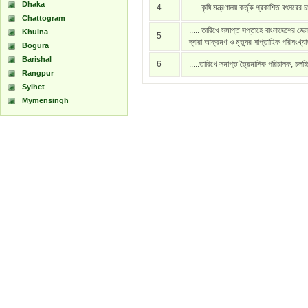
Dhaka
4
..... কৃষি মন্ত্রণালয় কর্তৃক প্রকাশিত বৎসরের 
Chattogram
..... তারিখে সমাপ্ত সপ্তাহে বাংলাদেশের জেল
Khulna
5
দ্বারা আক্রমণ ও মৃত্যুর সাপ্তাহিক পরিসংখ্য
Bogura
Barishal
6
.....তারিখে সমাপ্ত ত্রৈমাসিক পরিচালক, চলচ্
Rangpur
Sylhet
Mymensingh