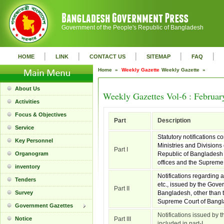
Government of the People's Republic of Bangladesh
|
|
|
|
|
HOME
LINK
CONTACT US
SITEMAP
FAQ
Home »
Weekly Gazette
Weekly Gazette »
About Us
Weekly Gazettes Vol-6 : Februar
Activities
Focus & Objectives
Part
Description
Service
Statutory notifications c
Key Personnel
Ministries and Divisions
Part I
Organogram
Republic of Bangladesh 
offices and the Supreme
inventory
Notifications regarding 
Tenders
etc., issued by the Gove
Part II
Survey
Bangladesh, other than t
Supreme Court of Bangl
Government Gazettes
Notifications issued by t
Notice
Part III
included in part-I.