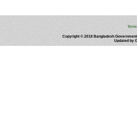
Term
Copyright © 2018 Bangladesh Government
Updated by 