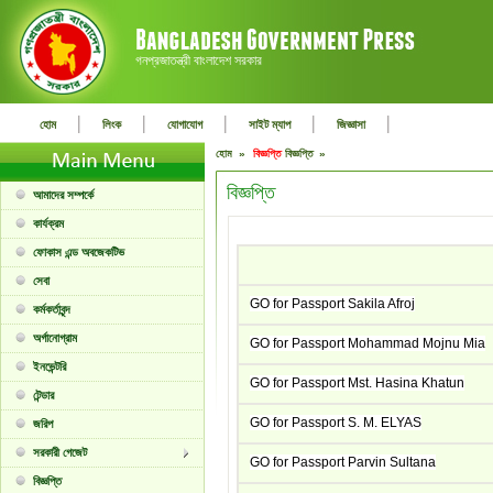
গনপ্রজাতন্ত্রী বাংলাদেশ সরকার
|
|
|
|
|
হোম
লিংক
যোগাযোগ
সাইট ম্যাপ
জিজ্ঞাসা
হোম »
বিজ্ঞপ্তি
বিজ্ঞপ্তি »
বিজ্ঞপ্তি
আমাদের সম্পর্কে
কার্যক্রম
ফোকাস এন্ড অবজেকটিভ
সেবা
GO for Passport Sakila Afroj
কর্মকর্তাবৃন্দ
অর্গানোগ্রাম
GO for Passport Mohammad Mojnu Mia
ইনভেন্টরি
GO for Passport Mst. Hasina Khatun
টেন্ডার
GO for Passport S. M. ELYAS
জরিপ
সরকারী গেজেট
GO for Passport Parvin Sultana
বিজ্ঞপ্তি