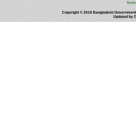
Term
Copyright © 2018 Bangladesh Government
Updated by 