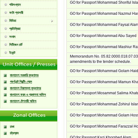
GO for Passport Mohammad Shoriful Isl
পরিসংখ্যান
ফটো গ্যালারী
GO for Passport Mohammad Nazmul Ha
মিডিয়া
GO for Passport Mohammad Faysal Ala
প্রতিক্রিয়া
GO for Passport Mohammad Abu Sayed
সংবাদ
সিটিজেন চার্ট
GO for Passport Mohammad Mashiur R
ইভেন্ট
Memorandum No. 05.82.0000.018.07.031.
amendments to the tender schedule.
GO for Passport Mohammad Golam Haid
বাংলাদেশ সরকারি মুদ্রণালয়
গভর্ণমেন্ট প্রিন্টিং প্রেস
GO for Passport Mohammad Mamun Kh
বাংলাদেশ নিরাপত্তা মুদ্রণালয়
GO for Passport Mosammat Salima Khat
বাংলাদেশ ফরম ও প্রকাশনা অফিস
বাংলাদেশ ষ্টেশনারী অফিস
GO for Passport Mohammad Zohirul Isl
GO for Passport Mohammad Golam Hos
GO for Passport Mohammad Farazzal H
ঢাকা
চট্রগ্রাম
GO for Passport Kazi Khorshed Alam