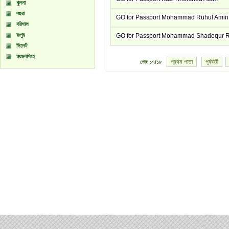
খুলনা
বগুরা
GO for Passport Mohammad Ruhul Amin 
বরিশাল
রংপুর
GO for Passport Mohammad Shadequr
সিলেট
ময়মনসিংহ
প্রথম পাতা
পূর্ববর্তী
পেজ
১৭/১৮