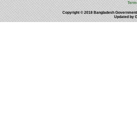
Term
Copyright © 2018 Bangladesh Government
Updated by 