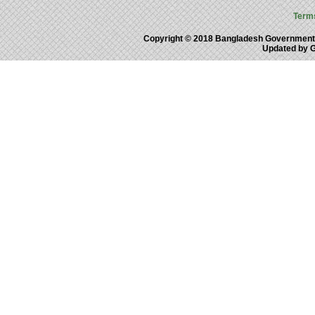
Term
Copyright © 2018 Bangladesh Government
Updated by 