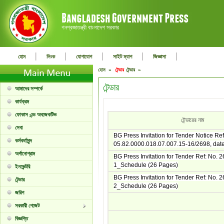
গনপ্রজাতন্ত্রী বাংলাদেশ সরকার
|
|
|
|
|
হোম
লিংক
যোগাযোগ
সাইট ম্যাপ
জিজ্ঞাসা
হোম »
টেন্ডার
টেন্ডার »
টেন্ডার
আমাদের সম্পর্কে
কার্যক্রম
ফোকাস এন্ড অবজেকটিভ
টেন্ডারের নাম
সেবা
BG Press Invitation for Tender Notice Ref
কর্মকর্তাবৃন্দ
05.82.0000.018.07.007.15-16/2698, dat
অর্গানোগ্রাম
BG Press Invitation for Tender Ref: No. 
1_Schedule (26 Pages)
ইনভেন্টরি
BG Press Invitation for Tender Ref: No. 
টেন্ডার
2_Schedule (26 Pages)
জরিপ
সরকারী গেজেট
বিজ্ঞপ্তি