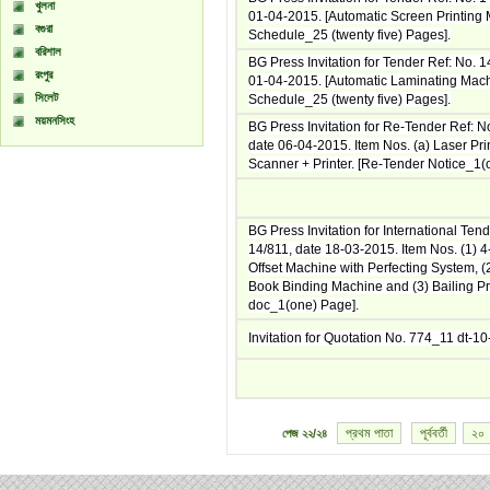
খুলনা
01-04-2015. [Automatic Screen Printing 
বগুরা
Schedule_25 (twenty five) Pages].
বরিশাল
BG Press Invitation for Tender Ref: No. 
রংপুর
01-04-2015. [Automatic Laminating Mach
সিলেট
Schedule_25 (twenty five) Pages].
ময়মনসিংহ
BG Press Invitation for Re-Tender Ref: N
date 06-04-2015. Item Nos. (a) Laser Pri
Scanner + Printer. [Re-Tender Notice_1(
BG Press Invitation for International Ten
14/811, date 18-03-2015. Item Nos. (1) 4
Offset Machine with Perfecting System, (2
Book Binding Machine and (3) Bailing Pr
doc_1(one) Page].
Invitation for Quotation No. 774_11 dt-1
প্রথম পাতা
পূর্ববর্তী
২০
পেজ
২২/২৪