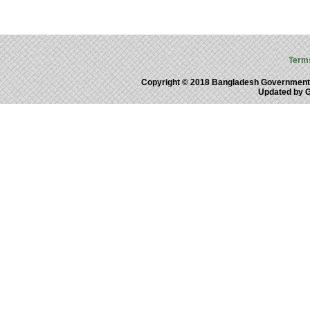
Term
Copyright © 2018 Bangladesh Government
Updated by 