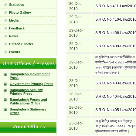
30-Dec-
Statistics
S.R.O. No 411-Law/201
2010
Photo Gallery
29-Dec-
S.R.O. No 410-Law/201
Media
2010
Feedback
29-Dec-
S.R.O. No 406-Law/201
2010
News
29-Dec-
Citizen Charter
S.R.O. No 409-Law/201
2010
Events
নং মুবিম/প্র-৪/৭৩ পরবর্তী/বিসিএস
29-Dec-
কর্মকর্তা/০৭/১০৪-১১৬১।--বিসিএস
2010
১৯৮২ ব্যাচের (প্রশাসন) মুক্তিযোদ্
কর্মকর্তাদের তালিকা।
Bangladesh Government
Press
28-Dec-
S.R.O. No 403-Law/201
Government Printing Press
2010
Bangladesh Security
Printing Press
28-Dec-
S.R.O. No 404-Law/201
2010
Bangladesh Forms and
Publications Office
28-Dec-
Bangladesh Stationery
S.R.O. No 405-Law/201
2010
Office
নং মুবিম/প্র-৪/জামুকার সিদ্ধান্ত
23-Dec-
বাস্তবায়ন/০২/১০-১১৫৫।--প্রকৃত
2010
মুক্তিযোদ্ধার নামের তালিকা।