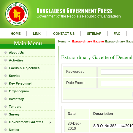
Government of the People's Republic of Bangladesh
|
|
|
|
|
HOME
LINK
CONTACT US
SITEMAP
FAQ
Home »
Extraordinary Gazette
Extraordinary Gaz
About Us
Extraordinary Gazette of Decem
Activities
Focus & Objectives
Keywords :
Service
Date From :
Key Personnel
Organogram
inventory
Tenders
Date
Description
Survey
Government Gazettes
30-Dec-
S.R.O. No 382-Law/201
2010
Notice