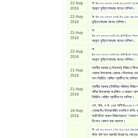
22-Aug-
নং ৪৮.০০.০০০০.০০৪.৩১.১০৩৭.২০১
2016
প্রকৃত মুক্তিযোদ্ধার নামের তালিকা।
22-Aug-
নং ৪৮.০০.০০০০.০০৪.৪০.১১৮.১৬-১০
2016
মুক্তিযোদ্ধার নামের তালিকা।
নং
22-Aug-
৪৮.০০.০০০০.০০৪.৩২.৬৩৭(০৫.৭০৮
2016
প্রকৃত মুক্তিযোদ্ধার নামের তালিকা।
নং
22-Aug-
৪৮.০০.০০০০.০০৪.৩২.৩৪৮(০৪.৭৩১
2016
প্রকৃত মুক্তিযোদ্ধার নামের তালিকা।
স্থানীয় সরকার (পৌরসভা) নির্বাচনে নীল
21-Aug-
ডোমার উপজেলার ডোমার পৌরসভার মেয়র
2016
পদে নির্বাচিত ঘোষিত প্রার্থীগণের তালিক
স্থানীয় সরকার (ইউনিয়ন পরিষদ) নির্বাচনে
21-Aug-
পটিয়া উপজেলার সংরক্ষিত ও সাধারণ আ
2016
নির্বাচিত ঘোষিত প্রার্থীগণের তালিকা।
এস, আর, ও নং ২৬৪-আইন/২০১৬।--নার
18-Aug-
সোনারগাঁও উপজেলাধীন তফসিলে বর্ণিত 
2016
অর্থনৈতিক অঞ্চল নির্বাচনক্রমে “মেঘনা 
হিসেবে ঘোষণা করা প্রসঙ্গে।
নং ০৫.০০.০০০০.১৭০.২২.০২০.১৬-১৯
স্টাফ নার্স পদে সরাসরি নিয়োগের ক্ষেত্র