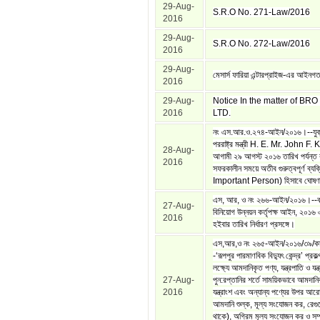
29-Aug-
S.R.O No. 271-Law/2016
2016
29-Aug-
S.R.O No. 272-Law/2016
2016
29-Aug-
মেসার্স ফারিয়া এন্টারপ্রাইজ-এর আইনগত
2016
29-Aug-
Notice In the matter of B
2016
LTD.
নং এস.আর.ও.২৭৪-আইন/২০১৬।--যুক্তরা
পররাষ্ট্র মন্ত্রী H. E. Mr. John F
28-Aug-
আগামী ২৯ আগস্ট ২০১৬ তারিখ পর্যন্ত 
2016
সফরকালীন সময়ে অতীব গুরুত্বপূর্ণ ব্য
Important Person) হিসাবে ঘোষণা 
এস, আর, ও নং ২৬৬-আইন/২০১৬।--বা
27-Aug-
বিনিয়োগ উন্নয়ন কর্তৃপক্ষ আইন, ২০১৬ 
2016
হইবার তারিখ নির্ধারণ প্রসঙ্গে।
এস,আর,ও নং ২৬৫-আইন/২০১৬/৩৯/কা
-‘রূপপুর পারমাণবিক বিদ্যুৎ কেন্দ্র’ প্রক
লক্ষ্যে আমদানিকৃত পণ্য, যন্ত্রপাতি ও যন্ত
27-Aug-
পুন:রপ্তানির শর্তে সাময়িকভাবে আমদানিকৃ
2016
যন্ত্রাংশ এবং অন্যান্য পণ্যের উপর আর
আমদানি শুল্ক, মূল্য সংযোজন কর, রেগুল
থাকে), অগ্রিম মূল্য সংযোজন কর ও সম্প