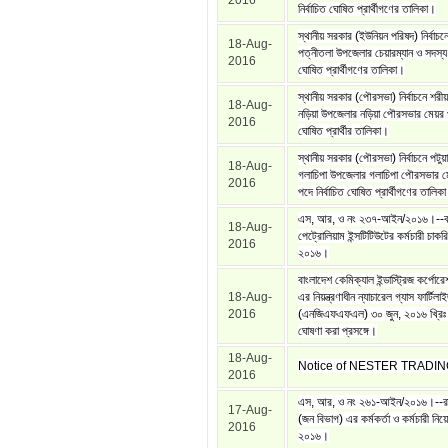
2016
নির্বাচিত ঘোষিত প্রার্থীগণের তালিকা।
স্থানীয় সরকার (ইউনিয়ন পরিষদ) নির্বাচন
18-Aug-
পত্নীতলা উপজেলার চেয়ারম্যান ও সদস্য প
2016
ঘোষিত প্রার্থীগণের তালিকা।
স্থানীয় সরকার (পৌরসভা) নির্বাচনে শরী
18-Aug-
নড়িয়া উপজেলার নড়িয়া পৌরসভার মেয়র পদ
2016
ঘোষিত প্রার্থীর তালিকা।
স্থানীয় সরকার (পৌরসভা) নির্বাচনে পটুয়
18-Aug-
গলাচিপা উপজেলার গলাচিপা পৌরসভার মে
2016
পদে নির্বাচিত ঘোষিত প্রার্থীগণের তালিক
এস, আর, ও নং ২৩৭-আইন/২০১৬।--বা
18-Aug-
পেট্রোলিয়াম ইন্সটিটিউটের কর্মচারী চাকরি
2016
২০১৬।
বাংলাদেশ কেমিক্যাল ইন্ডাস্ট্রিজ কর্পো
18-Aug-
এর নিয়ন্ত্রণাধীন ন্যাচারেল গ্যাস ফার্টিলাই
2016
(এনজিএফএফএল) ৩০ জুন, ২০১৬ খ্রিঃ 
ঘোষণা করা প্রসঙ্গে।
18-Aug-
Notice of NESTER TRADIN
2016
এস, আর, ও নং ২৬১-আইন/২০১৬।--রাষ্ট
17-Aug-
(জন বিভাগ) এর কর্মকর্তা ও কর্মচারী নিয়
2016
২০১৬।