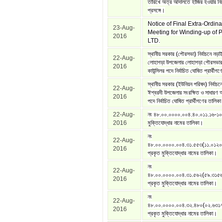
তারিখে অত্র আদালতে হাজির হওয়ার নির্
প্রসঙ্গে।
Notice of Final Extra-Ordin
23-Aug-
Meeting for Winding-up of
2016
LTD.
স্থানীয় সরকার (পৌরসভা) নির্বাচনে নড়
22-Aug-
লোহাগড়া উপজেলার লোহাগড়া পৌরসভার
2016
কাউন্সিলর পদে নির্বাচিত ঘোষিত প্রার্থী
স্থানীয় সরকার (ইউনিয়ন পরিষদ) নির্বাচন
22-Aug-
ঈশ্বরদী উপজেলার সংরক্ষিত ও সাধারণ
2016
পদে নির্বাচিত ঘোষিত প্রার্থীগণের তালিক
22-Aug-
নং ৪৮.০০.০০০০.০০৪.৪০.০১১.১৬-১০
2016
মুক্তিযোদ্ধার নামের তালিকা।
নং
22-Aug-
৪৮.০০.০০০০.০০৪.৩১.৫৫৩(১১.০১২
2016
প্রকৃত মুক্তিযোদ্ধার নামের তালিকা।
নং
22-Aug-
৪৮.০০.০০০০.০০৪.৩১.৫৬২(৫৯.৩১৫
2016
প্রকৃত মুক্তিযোদ্ধার নামের তালিকা।
নং
22-Aug-
৪৮.০০.০০০০.০০৪.৩২.৪৮০(০২.৬৩১
2016
প্রকৃত মুক্তিযোদ্ধার নামের তালিকা।