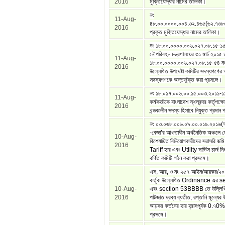
2016
মুক্তিযোদ্ধার নামের তালিকা।
নং
11-Aug-
৪৮.০০.০০০০.০০৪.৩২.৪৬৫(৬২.৭৩৮
2016
প্রকৃত মুক্তিযোদ্ধার নামের তালিকা।
নং ১৮.০০.০০০০.০০৬.০২৭.০৮.১৫-১
নৌপরিবহন মন্ত্রণালয়ের ৩১ মার্চ ২০১৫ 
11-Aug-
১৮.০০.০০০০.০০৬.০২৭.০৮.১৫-৫৪ নং প
2016
উল্লেখিত উপদেষ্টা কমিটির সদস্যগণের অ
সদস্যগণকে অন্তর্ভুক্ত করা প্রসঙ্গে।
নং ১৮.০১৭.০০৬.০০.১৫.০০৩.২০১১-১১
11-Aug-
কর্মকর্তাকে বাংলাদেশ স্থলবন্দর কর্তৃপক্ষে
2016
খন্ডকালীন সদস্য হিসাবে নিযুক্ত প্রদান প
নং ০৩.০৬৮.০০৬.০৯.০০.০১৯.২০১৬(
-বেজা’র আওতাধীন অর্থনৈতিক অঞ্চলে দে
10-Aug-
বিশেষায়িত বিনিয়োগকারীদের সরাসরি জমি ব
2016
Tariff হার এবং Utility সার্ভিস চার্জ নির্
বর্ণিত কমিটি গঠন করা প্রসঙ্গে।
এস, আর, ও নং ২৫৭-আইন/আয়কর/২০
কর্তৃক উল্লেখিত Ordinance এর 
10-Aug-
এবং section 53BBBB তে উল্লিখিত
2016
পাটজাত দ্রব্য ব্যতীত, রপ্তানি মূল্যের
আয়কর কর্তনের হার হ্রাসপূর্বক 0.৭0% 
প্রসঙ্গে।