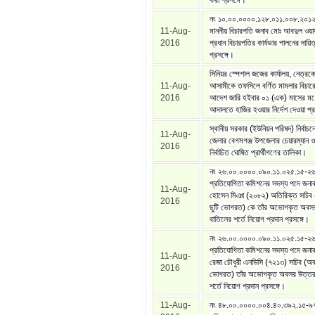
করা প্রসঙ্গে।
নং ১০.০০.০০০০.১২৮.০১১.০০৮.২০১
11-Aug-
মাননীয় বিচারপতি জনাব মোঃ আবদুল ওয়া
2016
প্রধান বিচারপতির কার্যভার পালনের দায়িত
প্রসঙ্গে।
সিনিয়র স্পেশাল জজের কার্যালয়, নেত্রক
11-Aug-
আসামীকে তফসিলে বর্ণিত মামলার বিচার
2016
আদেশ জারি হইবার ০১ (এক) মাসের মধ
আদালতে হাজির হওয়ার নির্দেশ দেওয়া প্র
স্থানীয় সরকার (ইউনিয়ন পরিষদ) নির্বাচন
11-Aug-
জেলার বেগমগঞ্জ উপজেলার চেয়ারম্যান 
2016
নির্বাচিত ঘোষিত প্রার্থীগণের তালিকা।
নং ২৬.০০.০০০০.০৯০.১১.০২৫.১৫-২৬
প্রতিযোগিতা কমিশনের সদস্য পদে জনা
11-Aug-
হোসেন মিঞা (২০৮২) অতিরিক্ত সচিব
2016
ছুটি ভোগরত) কে তাঁর অভোগকৃত অবসর
বাতিলের শর্তে নিয়োগ প্রদান প্রসঙ্গে।
নং ২৬.০০.০০০০.০৯০.১১.০২৫.১৫-২৬
প্রতিযোগিতা কমিশনের সদস্য পদে জনাব 
11-Aug-
রেজা চৌধুরী এনডিসি (৭২১৩) সচিব (অব
2016
ভোগরত) তাঁর অভোগকৃত অবসর উত্তর ছ
শর্তে নিয়োগ প্রদান প্রসঙ্গে।
11-Aug-
নং ৪৮.০০.০০০০.০০৪.৪০.৩৯২.১৫-৯৭