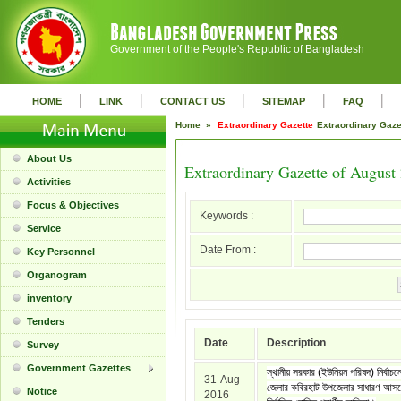
Government of the People's Republic of Bangladesh
|
|
|
|
|
HOME
LINK
CONTACT US
SITEMAP
FAQ
Home »
Extraordinary Gazette
Extraordinary Gaz
About Us
Extraordinary Gazette of August
Activities
Focus & Objectives
Keywords :
Service
Date From :
Key Personnel
Organogram
inventory
Tenders
Date
Description
Survey
Government Gazettes
স্থানীয় সরকার (ইউনিয়ন পরিষদ) নির্বাচন
31-Aug-
জেলার কবিরহাট উপজেলার সাধারণ আসন
Notice
2016