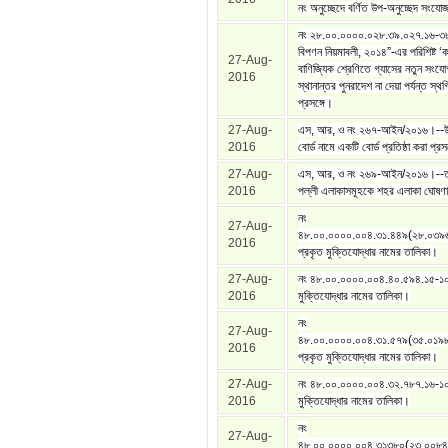
নং অনুচ্ছেদে বর্ণিত উপ-অনুচ্ছেদ সংযো
নং ২৮.০০.০০০০.০২৮.৩৯.০২৭.১৬-৩৮
বিপণন নিয়মাবলী, ২০১৪”-এর পরিশিষ্ট ‘ক
27-Aug-
বাণিজ্যিক শ্রেণিতে গ্যাসের নতুন সংয
2016
স্থানান্তর পুনরাদেশ না দেয়া পর্যন্ত স্থ
প্রসঙ্গে।
27-Aug-
এস, আর, ও নং ২৬৭-আইন/২০১৬।--উপানু
2016
বোর্ড নামে একটি বোর্ড প্রতিষ্ঠা করা প্রস
27-Aug-
এস, আর, ও নং ২৬৯-আইন/২০১৬।--তফ
2016
পল্লী এলাকাসমূহকে শহর এলাকা ঘোষণা 
নং
27-Aug-
৪৮.০০.০০০০.০০৪.৩১.৪৪৯(২৮.০৩৯
2016
প্রকৃত মুক্তিযোদ্ধার নামের তালিকা।
27-Aug-
নং ৪৮.০০.০০০০.০০৪.৪০.৫৯৪.১৫-১০
2016
মুক্তিযোদ্ধার নামের তালিকা।
নং
27-Aug-
৪৮.০০.০০০০.০০৪.৩১.৫৭৯(৩৫.০১৯
2016
প্রকৃত মুক্তিযোদ্ধার নামের তালিকা।
27-Aug-
নং ৪৮.০০.০০০০.০০৪.৩২.৭৮৭.১৬-১০
2016
মুক্তিযোদ্ধার নামের তালিকা।
নং
27-Aug-
৪৮.০০.০০০০.০০৪.৩১৩৮০(২৩.০০৮৪