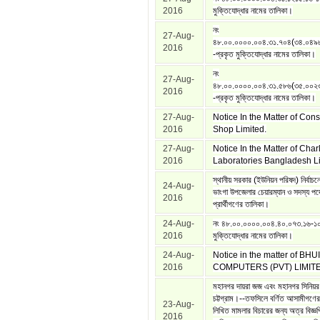
2016
মুক্তিযোদ্ধার নামের তালিকা।
নং
27-Aug-
৪৮.০০.০০০০.০০৪.৩১.৭০৪(৩৪.০৪৯
2016
-প্রকৃত মুক্তিযোদ্ধার নামের তালিকা।
নং
27-Aug-
৪৮.০০.০০০০.০০৪.৩১.৫৮৬(৩৫.০০২
2016
-প্রকৃত মুক্তিযোদ্ধার নামের তালিকা।
27-Aug-
Notice In the Matter of Co
2016
Shop Limited.
27-Aug-
Notice In the Matter of Char
2016
Laboratories Bangladesh Li
স্থানীয় সরকার (ইউনিয়ন পরিষদ) নির্বাচ
24-Aug-
ভাংগা উপজেলার চেয়ারম্যান ও সদস্য পদে
2016
প্রার্থীগণের তালিকা।
24-Aug-
নং ৪৮.০০.০০০০.০০৪.৪০.০৭৩.১৬-১০
2016
মুক্তিযোদ্ধার নামের তালিকা।
24-Aug-
Notice in the matter of BH
2016
COMPUTERS (PVT) LIMIT
মহানগর দায়রা জজ এবং মহানগর সিনিয়র
চট্টগ্রাম।--তফসিলে বর্ণিত আসামীগণের ন
23-Aug-
লিখিত মামলার বিচারের জন্য অত্র বিজ্ঞ
2016