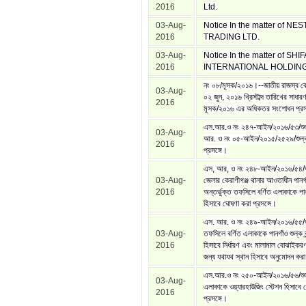
2016
Ltd.
03-Aug-
Notice In the matter of NE
2016
TRADING LTD.
03-Aug-
Notice In the matter of SHIF
2016
INTERNATIONAL HOLDING
নং ০৮/মূসক/২০১৬।--জাতীয় রাজস্ব বোর্
03-Aug-
০২ জুন, ২০১৬ খ্রিস্টাব্দ তারিখের সাধ
2016
মূসক/২০১৬ এর অধিকতর সংশোধন প্রস
এস.আর.ও নং ২৪৭-আইন/২০১৬/৫৩/শু
03-Aug-
আর. ও নং ০৫-আইন/২০১৫/২৫২৯/শুল্
2016
প্রসঙ্গে।
এস, আর, ও নং ২৪৮-আইন/২০১৬/৫৪/শ
03-Aug-
জেলার কেরাণীগঞ্জ থানার আওতাধীন পান
2016
অন্তর্ভুক্ত তফসিলে বর্ণিত এলাকাকে পানগ
হিসাবে ঘোষণা করা প্রসঙ্গে।
এস. আর. ও নং ২৪৯-আইন/২০১৬/৫৫/শ
03-Aug-
তফসিলে বর্ণিত এলাকাকে পানগাঁও শুল্ক ব
2016
হিসাবে নির্ধারণ এবং মালামাল বোঝাইকর
জন্য যথাযথ স্থান হিসাবে অনুমোদন করা 
এস.আর.ও নং ২৫০-আইন/২০১৬/৫৬/শুল্
03-Aug-
এলাকাকে ওয়্যারহাউজিং স্টেশন হিসাবে 
2016
প্রসঙ্গে।