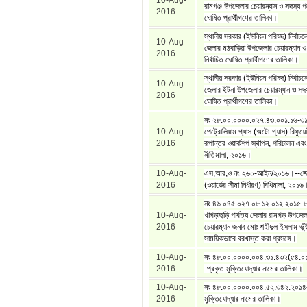
10-Aug-
রামগঞ্জ উপজেলার চেয়ারম্যান ও সদস্য পদে
2016
ঘোষিত প্রার্থীগণের তালিকা।
স্থানীয় সরকার (ইউনিয়ন পরিষদ) নির্বাচ
10-Aug-
জেলার মঠবাড়িয়া উপজেলার চেয়ারম্যান ও
2016
নির্বাচিত ঘোষিত প্রার্থীগণের তালিকা।
স্থানীয় সরকার (ইউনিয়ন পরিষদ) নির্বাচন
10-Aug-
জেলার ইটনা উপজেলার চেয়ারম্যান ও সদস্
2016
ঘোষিত প্রার্থীগণের তালিকা।
নং ২৮.০০.০০০০.০২৭.৪৩.০০১.১৬-৩
10-Aug-
পেট্রোলিয়াম গ্যাস (অটো-গ্যাস) রিফুয়ে
2016
রূপান্তর ওয়ার্কশপ স্থাপন, পরিচালন এবং 
নীতিমালা, ২০১৬।
10-Aug-
এস,আর,ও নং ২৬০-আইন/২০১৬।--জেল
2016
(ওয়ার্ডের সীমা নির্ধারণ) বিধিমালা, ২০১৬
নং ৪৬.০৪৫.০২৭.০৮.১২.০১২.২০১৫-
10-Aug-
খাগড়াছড়ি পার্বত্য জেলার রামগড় উপজেল
2016
চেয়ারম্যান জনাব মোঃ শহীদুল ইসলাম ভূঁ
সাময়িকভাবে বরখাস্ত করা প্রসঙ্গে।
10-Aug-
নং ৪৮.০০.০০০০.০০৪.৩১.৪৩২(৫৪.০
2016
-প্রকৃত মুক্তিযোদ্ধার নামের তালিকা।
10-Aug-
নং ৪৮.০০.০০০০.০০৪.৫২.৩৪২.২০১৪
2016
মুক্তিযোদ্ধার নামের তালিকা।