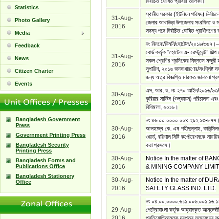
নির্বাচিত ঘোষিত প্রার্থীর তালিকা।
Statistics
স্থানীয় সরকার (ইউনিয়ন পরিষদ) নির্বাচনে 
31-Aug-
Photo Gallery
জেলার আখাউড়া উপজেলার সংরক্ষিত ও 
2016
সদস্য পদে নির্বাচিত ঘোষিত প্রার্থীগণের
Media
নং নিমবো/নিমনি/হোটেল/২০১৬/৩৬৭।--
Feedback
বোর্ড কর্তৃক “হোটেল এ- রেস্টুরেন্ট” শিল্
31-Aug-
News
সকল শ্রেণির শ্রমিকের নিম্নতম মজুরী 
2016
সুপারিশ, ২০১৬ জনসাধারণের/সংশ্লিষ্ট
Citizen Charter
জন্য অত্র বিজ্ঞপ্তি মারফত জানানো প্র
Events
এস, আর, ও, নং ২৭০ আইন/২০১৬/৬৩/
30-Aug-
কুরিয়ার সার্ভিস (শুল্কায়ন) পরিচালনা এবং
2016
বিধিমালা, ২০১৬।
Bangladesh Government
নং ৪৬.০০.০০০০.০০৪.২৯২.১৩-৮৭৭।
Press
30-Aug-
আলহাজ্ব কে. এম শহীদুল্লাহ, কাউন্সিল
Government Printing Press
2016
ওয়ার্ড, বরিশাল সিটি কর্পোরেশনকে সাময়
Bangladesh Security
করা প্রসঙ্গে।
Printing Press
30-Aug-
Notice In the matter of B
Bangladesh Forms and
Publications Office
2016
& MINING COMPANY LIMIT
Bangladesh Stationery
30-Aug-
Notice In the matter of DU
Office
2016
SAFETY GLASS IND. LTD.
নং ০৪.০০.০০০০.৬১১.০০৬.০০১.১৬.১
29-Aug-
পেট্রোবাংলা কর্তৃক আহ্বানকৃত আন্তর্জ
2016
প্রতিযোগিতামূলক দরপত্র মূল্যায়নের যথা