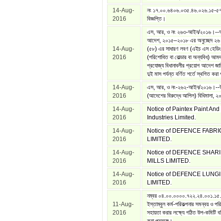
14-Aug-
নং ১৭.০০.৬৪০৬.০৩৫.৪৬.০২৬.১৫-৫
2016
বিজ্ঞপ্তি।
এস, আর, ও নং ২৬৩-আইন/২০১৬।--আম
আদেশ, ২০১৫‒২০১৮ এর অনুচ্ছেদ ২৬ 
14-Aug-
(৫৮) এর সাধারণ লবণ (এইচ এস হেডিং
2016
(পরিশোধিত বা বোল্ডার বা অন্যবিধ) আমদা
প্রযোজ্য বিধানাবলীর প্রয়োগ আদেশ জা
দুই মাস পর্যন্ত বর্ণিত শর্তে স্থগিত করা 
14-Aug-
এস, আর, ও নং-২৬২-আইন/২০১৬।--উ
2016
(আদেশের বিরুদ্ধে আপিল) বিধিমালা, 
14-Aug-
Notice of Paintex Paint And
2016
Industries Limited.
14-Aug-
Notice of DEFENCE FABRI
2016
LIMITED.
14-Aug-
Notice of DEFENCE SHARI
2016
MILLS LIMITED.
14-Aug-
Notice of DEFENCE LUNGI
2016
LIMITED.
নম্বর ০৪.০০.০০০০.৭২২.২৪.০০১.১৫
11-Aug-
ইস্তাম্বুল কর্ম-পরিকল্পনার সমন্বয় ও পর
2016
সহায়তা করার লক্ষ্যে গঠিত উপ-কমিটি বর্