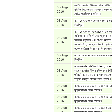
স্থানীয় সরকার (ইউনিয়ন পরিষদ) নির্বাচ
03-Aug-
ঘাটাইল উপজেলার চেয়ারম্যান ও সদস্য পদে
2016
ঘোষিত প্রার্থীগণের তালিকা।
03-Aug-
নং ১৭.০০.৮১৫৩.০৩৫.৪৬.০৪৫.১৫-৫
2016
বিজ্ঞপ্তি।
নং ১৭.০০.০০০০.০৪৫.১১.০০৭.১৫-৯৬।
কর্মকর্তা-কে বর্ণিত পৌরসভাসমূহের মেয়
03-Aug-
আসনের কাউন্সিলর এবং সাধারণ আসনের 
2016
০৭ আগস্ট ২০১৬ খ্রিঃ তারিখে অনুষ্ঠিতব্য
লক্ষ্যে ০৪(চার) দিনের জন্য নিয়োগ প্রদা
03-Aug-
নং ১৭.০০.৪৪৮০.০৩৫.৪৬.০৩৬.১২-২
2016
বিজ্ঞপ্তি।
নং সকম/কর্ম-১ শা/নীতিমালা-৪/২০১৩-
03-Aug-
বেদে জনগোষ্ঠীর জীবনমান উন্নয়ন কর্মসূচ
2016
পরিবর্তন করে “বেদে ও অনগ্রসর জনগোষ্
উন্নয়ন কর্মসূচি” নামকরণ করা প্রসঙ্গে।
03-Aug-
নং ৪৮.০০.০০০০.০০৪.৪০.২৮৭.১৪-৮১
2016
মুক্তিযোদ্ধার নামের তালিকা।
03-Aug-
নং ৪৮.০০.০০০০.০০৪.৪০.৩৮৩.১৫-৯৪
2016
মুক্তিযোদ্ধার নামের তালিকা।
03-Aug-
নং ৪৮.০০.০০০০.০০৪.৪০.২৬৪.২০১৪