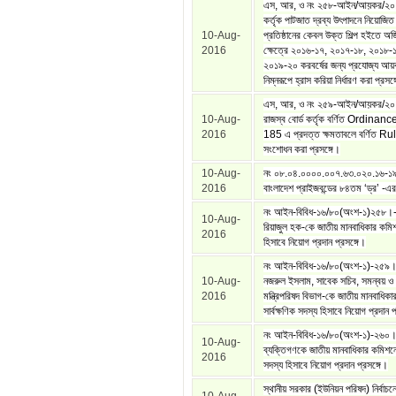
এস, আর, ও নং ২৫৮-আইন/আয়কর/২০
কর্তৃক পাটজাত দ্রব্য উৎপাদনে নিয়োজিত 
10-Aug-
প্রতিষ্ঠানের কেবল উক্ত শিল্প হইতে অর
2016
ক্ষেত্রে ২০১৬-১৭, ২০১৭-১৮, ২০১৮-
২০১৯-২০ করবর্ষের জন্য প্রযোজ্য আয়
নিম্নরূপে হ্রাস করিয়া নির্ধারণ করা প্রসঙ
এস, আর, ও নং ২৫৯-আইন/আয়কর/২০
10-Aug-
রাজস্ব বোর্ড কর্তৃক বর্ণিত Ordina
2016
185 এ প্রদত্ত ক্ষমতাবলে বর্ণিত Rul
সংশোধন করা প্রসঙ্গে।
10-Aug-
নং ০৮.০৪.০০০০.০০৭.৬৩.০২০.১৬-১
2016
বাংলাদেশ প্রাইজবন্ডের ৮৪তম ‘ড্র’ -
নং আইন-বিবিধ-১৬/৮০(অংশ-১)২৫৮।-
10-Aug-
রিয়াজুল হক-কে জাতীয় মানবাধিকার কমিশ
2016
হিসাবে নিয়োগ প্রদান প্রসঙ্গে।
নং আইন-বিবিধ-১৬/৮০(অংশ-১)-২৫৯।
10-Aug-
নজরুল ইসলাম, সাবেক সচিব, সমন্বয় ও 
2016
মন্ত্রিপরিষদ বিভাগ-কে জাতীয় মানবাধিক
সার্বক্ষণিক সদস্য হিসাবে নিয়োগ প্রদান প
নং আইন-বিবিধ-১৬/৮০(অংশ-১)-২৬০।-
10-Aug-
ব্যক্তিগণকে জাতীয় মানবাধিকার কমিশ
2016
সদস্য হিসাবে নিয়োগ প্রদান প্রসঙ্গে।
স্থানীয় সরকার (ইউনিয়ন পরিষদ) নির্বাচনে 