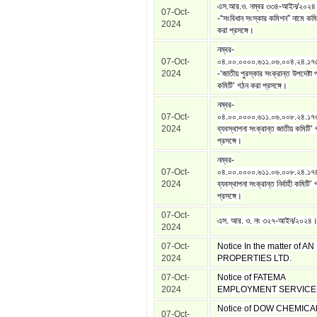
এস.আর.ও. নম্বর ৩৩৪-আইন/২০২৪
07-Oct-
-“সংবিধান সংস্কার কমিশন” নামে কম
2024
করা প্রসঙ্গে।
নম্বর-
07-Oct-
০৪.০০.০০০০.৬১১.০৬.০০৪.২৪.১৭
2024
-‘জাতীয় পুরস্কার সংক্রান্ত উপদেষ্টা 
কমিটি’ গঠন করা প্রসঙ্গে।
নম্বর-
07-Oct-
০৪.০০.০০০০.৬১১.০৬.০০৮.২৪.১৭
2024
ব্যবস্থাপনা সংক্রান্ত জাতীয় কমিটি’
প্রসঙ্গে।
নম্বর-
07-Oct-
০৪.০০.০০০০.৬১১.০৬.০০৮.২৪.১৭
2024
ব্যবস্থাপনা সংক্রান্ত নির্বাহী কমিটি’
প্রসঙ্গে।
07-Oct-
এস. আর. ও. নং ৩২৭-আইন/২০২৪
2024
07-Oct-
Notice In the matter of A
2024
PROPERTIES LTD.
07-Oct-
Notice of FATEMA
2024
EMPLOYMENT SERVICE
Notice of DOW CHEMICA
07-Oct-