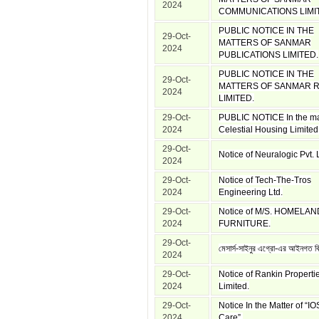
2024
COMMUNICATIONS LIMI
PUBLIC NOTICE IN THE
29-Oct-
MATTERS OF SANMAR
2024
PUBLICATIONS LIMITED.
PUBLIC NOTICE IN THE
29-Oct-
MATTERS OF SANMAR R
2024
LIMITED.
29-Oct-
PUBLIC NOTICE In the mat
2024
Celestial Housing Limited
29-Oct-
Notice of Neuralogic Pvt. 
2024
29-Oct-
Notice of Tech-The-Tros
2024
Engineering Ltd.
29-Oct-
Notice of M/S. HOMELAN
2024
FURNITURE.
29-Oct-
মেসার্স-সাইনুর এগ্রো-এর আইনগত বি
2024
29-Oct-
Notice of Rankin Properti
2024
Limited.
29-Oct-
Notice In the Matter of “I
2024
Care”.