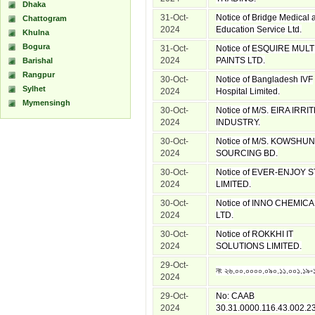
Dhaka
31-Oct-
Notice of Bridge Medical 
Chattogram
2024
Education Service Ltd.
Khulna
Bogura
31-Oct-
Notice of ESQUIRE MUL
2024
PAINTS LTD.
Barishal
Rangpur
30-Oct-
Notice of Bangladesh IVF
Sylhet
2024
Hospital Limited.
Mymensingh
30-Oct-
Notice of M/S. EIRA IRR
2024
INDUSTRY.
30-Oct-
Notice of M/S. KOWSHUN
2024
SOURCING BD.
30-Oct-
Notice of EVER-ENJOY 
2024
LIMITED.
30-Oct-
Notice of INNO CHEMIC
2024
LTD.
30-Oct-
Notice of ROKKHI IT
2024
SOLUTIONS LIMITED.
29-Oct-
নং ২৬.০০.০০০০.০৯০.১১.০০১.১৯
2024
29-Oct-
No: CAAB
2024
30.31.0000.116.43.002.23