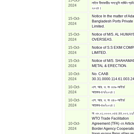
15-Oct-
লাইফ বীমাকারীর সলভেন্সি মার্জিন প্রবি
2024
২০২৪।
Notice In the matter of Ad
15-Oct-
Bangladesh Ports Private
2024
Limited.
15-Oct-
Notice of M/S. AL HUMAY
2024
OVERSEAS.
15-Oct-
Notice of S.S EXIM COM
2024
LIMITED.
15-Oct-
Notice of M/S. SHAHAM
2024
METAL & ERECTION.
10-Oct-
No. CAAB
2024
30.31.0000.114.61.003.24
10-Oct-
এস. আর. ও. নং ৩৩৯-আইন/
2024
আয়কর-৪৭/২০২৪।
10-Oct-
এস. আর. ও. নং ৩৪০-আইন/
2024
আয়কর-৪৮/২০২৪।
নং ০৮.০১.০০০০.০৫৫.৪৪.০০২.২২
WTO Trade Facilitation
10-Oct-
Agreement (TFA) এর Article
2024
Border Agency Cooperati
উদ্দেশ্য পুরণকল্পে সীমান্ত বাণিজ্য স