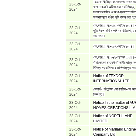
-২০২৫ খ্রিষ্টাব্দে বাংলাদেশের সকল স
23-Oct-
আধা-সরকারি অফিস এবং সংবিধিবদ্ধ,
2024
স্বায়ত্তশাসিত ও আধা-স্বায়ত্তশাসি
সংস্থাসমূহে বর্ণিত ছুটি পালন করা হ
এস.আর.ও. নং-৩৬২-আইন/২০২৪।--
23-Oct-
জুডিসিয়াল সার্ভিস কমিশন বিধিমালা, 
2024
সংশোধন।
23-Oct-
এস.আর.ও. নং-৩৫৭-আইন/২০২৪।
2024
এস.আর.ও. নং ৩৬৯-আইন/২০২৪।-
23-Oct-
-“বাংলাদেশ ছাত্রলীগ” নামীয় ছাত্র 
2024
নিষিদ্ধ সত্ত্বা হিসাবে তালিকাভুক্ত কর
23-Oct-
Notice of TEXDOR
2024
INTERNATIONAL LTD.
23-Oct-
মেসার্স- ওরিয়েন্টাল মেশিনারীজ-এর 
2024
বিজ্ঞপ্তি।
23-Oct-
Notice In the matter of A
2024
HOMES CREATIONS LIMI
23-Oct-
Notice of NORTH LAND
2024
LIMITED.
23-Oct-
Notice of Mariland Engine
2024
Company Ltd.