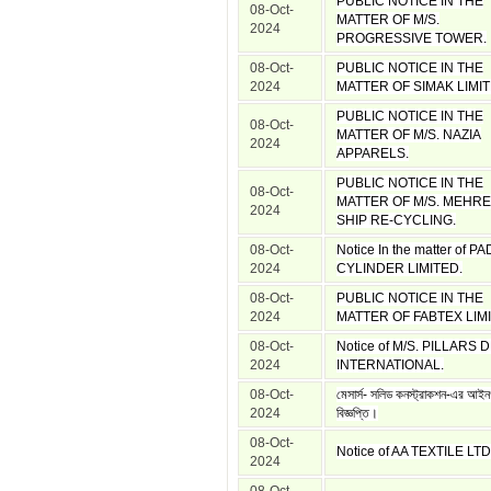
PUBLIC NOTICE IN THE
08-Oct-
MATTER OF M/S.
2024
PROGRESSIVE TOWER.
08-Oct-
PUBLIC NOTICE IN THE
2024
MATTER OF SIMAK LIMIT
PUBLIC NOTICE IN THE
08-Oct-
MATTER OF M/S. NAZIA
2024
APPARELS.
PUBLIC NOTICE IN THE
08-Oct-
MATTER OF M/S. MEHR
2024
SHIP RE-CYCLING.
08-Oct-
Notice In the matter of P
2024
CYLINDER LIMITED.
08-Oct-
PUBLIC NOTICE IN THE
2024
MATTER OF FABTEX LIM
08-Oct-
Notice of M/S. PILLARS
2024
INTERNATIONAL.
08-Oct-
মেসার্স- সলিড কনস্ট্রাকশন-এর আই
2024
বিজ্ঞপ্তি।
08-Oct-
Notice of AA TEXTILE LTD
2024