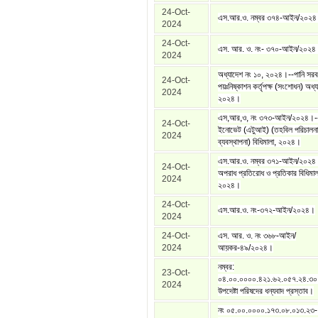
24-Oct-
এস.আর.ও. নম্বর ৩৭৪-আইন/২০২
2024
24-Oct-
এস. আর. ও. নং- ৩৭০-আইন/২০২৪
2024
অধ্যাদেশ নং ১০, ২০২৪।--পানি সরব
24-Oct-
পয়ঃনিষ্কাশন কর্তৃপক্ষ (সংশোধন) অধ্য
2024
২০২৪।
এস,আর,ও, নং ৩৭৩-আইন/২০২৪।--এজ
24-Oct-
ইনোভেট (এটুআই) (তহবিল পরিচালনা
2024
ব্যবস্থাপনা) বিধিমালা, ২০২৪।
এস.আর.ও. নম্বর ৩৭১-আইন/২০২৪।
24-Oct-
অপরাধ প্রতিরোধ ও প্রতিকার বিধিমাল
2024
২০২৪।
24-Oct-
এস.আর.ও. নং-৩৭২-আইন/২০২৪।
2024
24-Oct-
এস. আর. ও. নং ৩৬৮-আইন/
2024
আয়কর-৪৯/২০২৪।
নম্বর:
23-Oct-
০৪.০০.০০০০.৪২১.৬২.০৫৭.২৪.৩০
2024
উপদেষ্টা পরিষদের ধন্যবাদ প্রস্তাব।
নং ০৫.০০.০০০০.১৭৩.০৮.০১৩.২৩