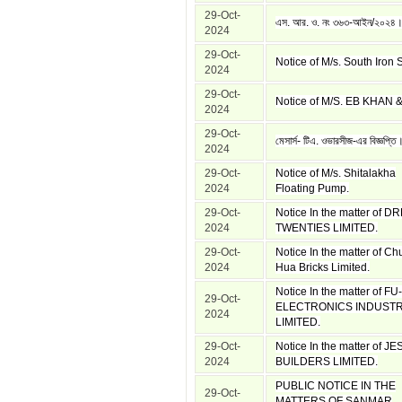
29-Oct-
এস. আর. ও. নং ৩৬৩-আইন/২০২৪
2024
29-Oct-
Notice of M/s. South Iron S
2024
29-Oct-
Notice of M/S. EB KHAN 
2024
29-Oct-
মেসার্স- টিএ. ওভারসীজ-এর বিজ্ঞপ্তি
2024
29-Oct-
Notice of M/s. Shitalakha
2024
Floating Pump.
29-Oct-
Notice In the matter of 
2024
TWENTIES LIMITED.
29-Oct-
Notice In the matter of C
2024
Hua Bricks Limited.
Notice In the matter of 
29-Oct-
ELECTRONICS INDUST
2024
LIMITED.
29-Oct-
Notice In the matter of J
2024
BUILDERS LIMITED.
PUBLIC NOTICE IN THE
29-Oct-
MATTERS OF SANMAR