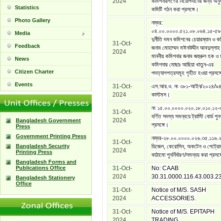
2024
কমিশনারগণের নিয়োগদানের জন্য অনুস
Statistics
কমিটি গঠন করা প্রসঙ্গে।
Photo Gallery
নম্বর:
০৪.০০.০০০০.৫২১.০৮.০৬৪.১৫-৫
Media
দুর্নীতি দমন কমিশনের চেয়ারম্যান ও ক
31-Oct-
Feedback
জনাব মোহাম্মদ মঈনউদ্দীন আবদুল্লাহ
2024
মাননীয় কমিশনার জনাব জহুরুল হক ও 
News
কমিশনার মোছাঃ আছিয়া খাতুন-এর
Citizen Charter
পদত্যাগপত্রসমূহ গৃহীত হওয়া প্রসঙ্
Events
31-Oct-
এস.আর.ও. নং ৩৮১-আইন/২০২৪/৯৪
2024
কাস্টমস।
নং ১৫.০০.০০০০.০২০.১৮.০১০.১২
31-Oct-
বর্ণিত সদস্য সমন্বয়ে ট্রাস্টি বোর্ড পুন
2024
Bangladesh Government
প্রসঙ্গে।
Press
Government Printing Press
নম্বর-২৮.০০.০০০০.০২৬.৩৫.১১৬.
31-Oct-
Bangladesh Security
ডিজেল, কেরোসিন, অকটেন ও পেট্রোল
2024
Printing Press
কাঠামো পুনর্নির্ধারণ/সমন্বয় করা প্রসঙ্
Bangladesh Forms and
Publications Office
31-Oct-
No: CAAB
2024
30.31.0000.116.43.003.23
Bangladesh Stationery
Office
31-Oct-
Notice of M/S. SASH
2024
ACCESSORIES.
31-Oct-
Notice of M/S. EPITAPH
2024
TRADING.