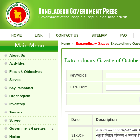
Government of the People's Republic of Bangladesh
|
|
|
|
|
HOME
LINK
CONTACT US
SITEMAP
FAQ
Home »
Extraordinary Gazette
Extraordinary Gaz
About Us
Extraordinary Gazette of Octobe
Activities
Focus & Objectives
Keywords :
Service
Date From :
Key Personnel
Organogram
inventory
Tenders
Date
Description
Survey
Government Gazettes
নম্বর-০৪.০০.০০০০.৪২১.৫৩.০৪৪.
31-Oct-
-প্রধান নির্বাচন কমিশনার ও অন্যান্য নির
Notice