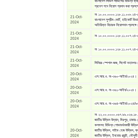
বাংলাদেশ সিভিল সার্ভিসের বিভিন্ন ক্য
প্রবেশ পদে নিয়োগ প্রদান করা প্রসঙ্
নং ১০.০০.০০০০.১২৮.১১.০০৮.২৪
21-Oct-
বাংলাদেশ সুপ্রীম কোর্ট, হাইকোর্ট বিভ
2024
অতিরিক্ত বিচারক নিয়োগদান প্রসঙ্গে
21-Oct-
নং ১০.০০.০০০০.১২৮.১১.০০৭.২৪
2024
21-Oct-
নং ১০.০০.০০০০.১২৮.১১.০০৭.২৪
2024
21-Oct-
সিনিয়র স্পেশাল জজ, সিলেট মহানগর
2024
20-Oct-
এস.আর.ও. নং-৩৬০-আইন/২০২৪।
2024
20-Oct-
এস.আর.ও. নং-৩৬১-আইন/২০২৪।
2024
20-Oct-
এস.আর.ও. নং-৩৬৪-আইন/২০২৪/৯৩
2024
নং ২২.০০.০০০০.০৬৭.৯৯.০২৬.১৮
জাতীয় উদ্ভিদ উদ্যান, মিরপুর, ঢাকার
কলমসহ বিভিন্ন শোভাবর্ধনকারী উদ্ভি
20-Oct-
জাতীয় উদ্ভিদ, লাইভ হেজ উদ্ভিদ, ক্ল
2024
জাতীয় উদ্ভিদ, ইনডোর প্ল্যান্ট, মৌসুমী