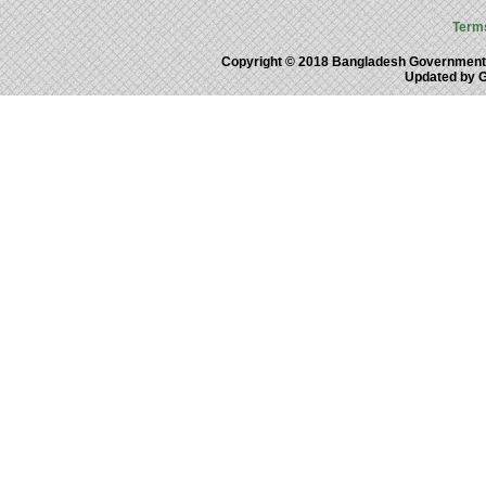
Term
Copyright © 2018 Bangladesh Government
Updated by 