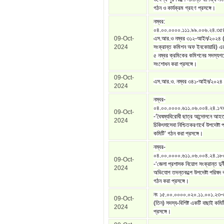
গঠন ও কার্যক্রম গ্রহণ প্রসঙ্গে।
নম্বর:
০৪.০০.০০০০.১১১.৯৯.০০৬.২৪.৩৫
09-Oct-
এস.আর.ও নম্বর ৩১২-আইন/২০২৪ (
2024
সংক্রান্ত কমিশন অফ ইনকোয়ারি) এ
৫ নম্বর ক্রমিকের কমিশনের সদস্যগ
সংশোধন করা প্রসঙ্গে।
09-Oct-
এস.আর.ও. নম্বর ৩৪১-আইন/২০২৪
2024
নম্বর-
০৪.০০.০০০০.৬১১.০৬.০০৪.২৪.১৭
09-Oct-
-‘বৈষম্যবিরোধী ছাত্র আন্দোলনে আহ
2024
চিকিৎসাসেবা নিশ্চিতকরণার্থে উপদেষ্টা 
কমিটি’ গঠন করা প্রসঙ্গে।
নম্বর-
০৪.০০.০০০০.৬১১.০৬.০০৪.২৪.১৮
09-Oct-
-‘জেলা প্রশাসক নিয়োগ সংক্রান্ত দুর্
2024
অভিযোগ তদন্তকল্পে উপদেষ্টা পরিষদ 
গঠন করা প্রসঙ্গে।
নং ১৫.০০.০০০০.০২০.১১.০০১.২৩
09-Oct-
(তিন) সদস্য-বিশিষ্ট একটি বাছাই কমি
2024
প্রসঙ্গে।