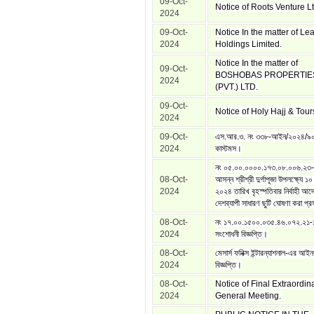
09-Oct-
Notice of Roots Venture Lt
2024
09-Oct-
Notice In the matter of Le
2024
Holdings Limited.
Notice In the matter of
09-Oct-
BOSHOBAS PROPERTIE
2024
(PVT.) LTD.
09-Oct-
Notice of Holy Hajj & Tour
2024
09-Oct-
এস.আর.ও. নং ৩৩৮-আইন/২০২৪/৯০
2024
কাস্টমস।
নং ০৫.০০.০০০০.১৭৩.০৮.০০৬.২৩
08-Oct-
আসন্ন শ্রীশ্রী দুর্গাপূজা উপলক্ষ্যে ১
2024
২০২৪ তারিখ বৃহস্পতিবার নির্বাহী আদ
দেশব্যাপী সাধারণ ছুটি ঘোষণা করা প্র
08-Oct-
নং ১৭.০০.১৫০০.০৩৫.৪৬.০৭২.২১
2024
সংশোধনী বিজ্ঞপ্তি।
08-Oct-
মেসার্স ফনিক্স ইন্টারন্যাশনাল-এর আই
2024
বিজ্ঞপ্তি।
08-Oct-
Notice of Final Extraordin
2024
General Meeting.