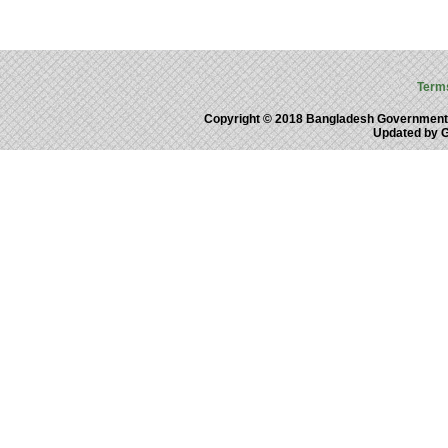
Term
Copyright © 2018 Bangladesh Government
Updated by 