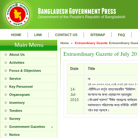
Government of the People's Republic of Bangladesh
|
|
|
|
|
HOME
LINK
CONTACT US
SITEMAP
FAQ
Home »
Extraordinary Gazette
Extraordinary Gaz
Extraordinary Gazette of July 20
About Us
Activities
Date
Title
Focus & Objectives
Service
নং
১৪.০০.০০০০.০১২.০১৪.০২৩.১৫-২০০।-
Key Personnel
14-
-বিটিসিএল কর্তৃক বাস্তবায়নাধীন “ডিজিটাল
Jul-
বাংলাদেশের জন্য ওয়্যারলেস ব্রডব্যান্ড
Organogram
2015
নেটওয়ার্ক স্থাপন” শীর্ষক প্রকল্পের কার্যক্রম
inventory
যথাযথভাবে পরিচালনার জন্য মনিটরিং কমিটি
গঠন করা প্রসঙ্গে।
Tenders
Survey
Government Gazettes
Notice