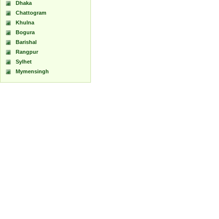
Dhaka
Chattogram
Khulna
Bogura
Barishal
Rangpur
Sylhet
Mymensingh