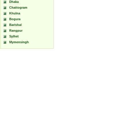
Dhaka
Chattogram
Khulna
Bogura
Barishal
Rangpur
Sylhet
Mymensingh