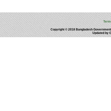
Term
Copyright © 2018 Bangladesh Government
Updated by 