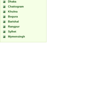
Dhaka
Chattogram
Khulna
Bogura
Barishal
Rangpur
Sylhet
Mymensingh