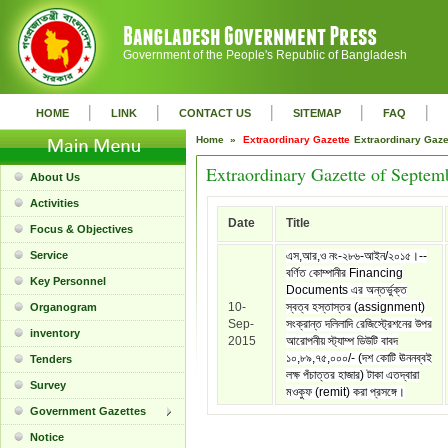
Government of the People's Republic of Bangladesh
|
|
|
|
|
HOME
LINK
CONTACT US
SITEMAP
FAQ
Home »
Extraordinary Gazette
Extraordinary Gaz
Extraordinary Gazette of Septem
About Us
Activities
Date
Title
Focus & Objectives
Service
এস,আর,ও নং-২৮৬-আইন/২০১৫।--
বর্ণিত কোম্পানীর Financing
Key Personnel
Documents এর অন্তর্ভুক্ত
10-
স্বত্ব হস্তাস্তর (assignment)
Organogram
Sep-
সংক্রান্ত দলিলাদি রেজিস্ট্রেশনের উপর
inventory
2015
আরোপনীয় স্ট্যাম্প ডিউটি বাবদ
১০,৮৯,৭৫,০০০/- (দশ কোটি ঊননব্বই
Tenders
লক্ষ পঁচাত্তর হাজার) টাকা এতদ্বারা
Survey
মওকুফ (remit) করা প্রসঙ্গে।
Government Gazettes
Notice