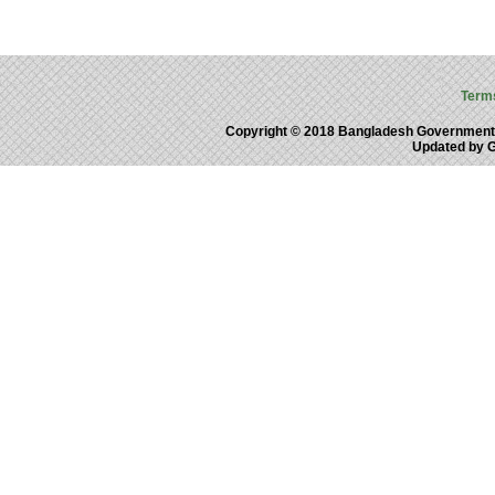
Term
Copyright © 2018 Bangladesh Government
Updated by 