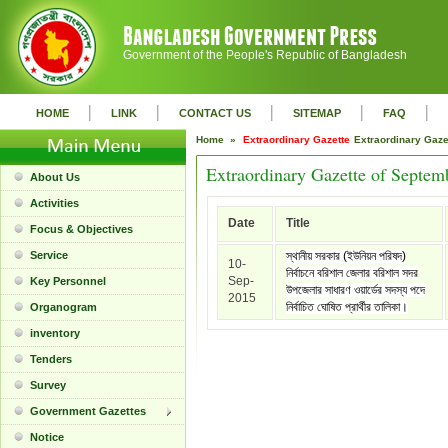
Government of the People's Republic of Bangladesh
|
|
|
|
|
HOME
LINK
CONTACT US
SITEMAP
FAQ
Home »
Extraordinary Gazette
Extraordinary Gaz
Extraordinary Gazette of Septem
About Us
Activities
Date
Title
Focus & Objectives
Service
স্থানীয় সরকার (ইউনিয়ন পরিষদ)
10-
নির্বাচনে বরিশাল জেলার বরিশাল সদর
Sep-
Key Personnel
উপজেলার সাধারণ ওয়ার্ডের সদস্য পদে
2015
নির্বাচিত ঘোষিত প্রার্থীর তালিকা।
Organogram
inventory
Tenders
Survey
Government Gazettes
Notice