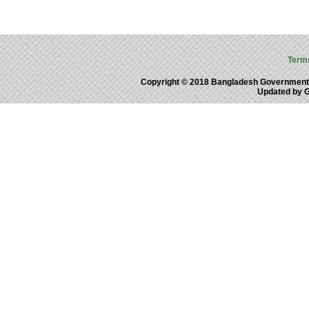
Term
Copyright © 2018 Bangladesh Government
Updated by 