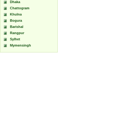
Dhaka
Chattogram
Khulna
Bogura
Barishal
Rangpur
Sylhet
Mymensingh