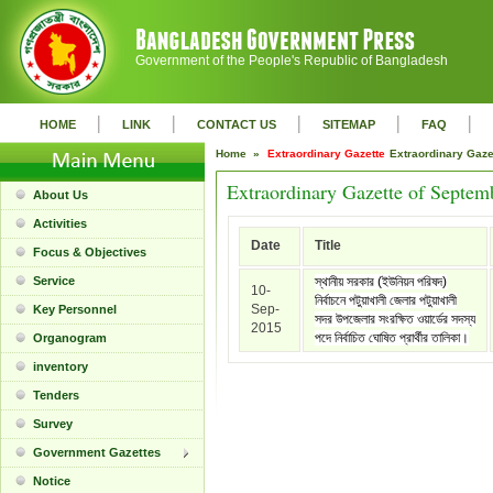
Government of the People's Republic of Bangladesh
|
|
|
|
|
HOME
LINK
CONTACT US
SITEMAP
FAQ
Home »
Extraordinary Gazette
Extraordinary Gaz
Extraordinary Gazette of Septem
About Us
Activities
Date
Title
Focus & Objectives
Service
স্থানীয় সরকার (ইউনিয়ন পরিষদ)
10-
নির্বাচনে পটুয়াখালী জেলার পটুয়াখালী
Sep-
Key Personnel
সদর উপজেলার সংরক্ষিত ওয়ার্ডের সদস্য
2015
পদে নির্বাচিত ঘোষিত প্রার্থীর তালিকা।
Organogram
inventory
Tenders
Survey
Government Gazettes
Notice