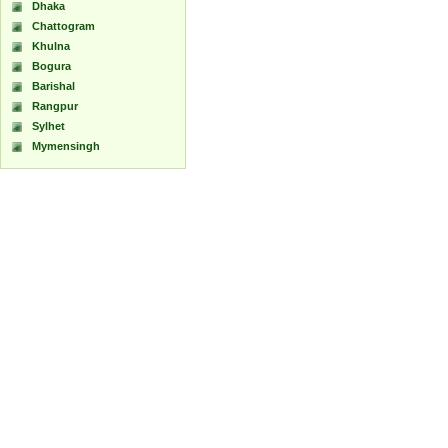
Dhaka
Chattogram
Khulna
Bogura
Barishal
Rangpur
Sylhet
Mymensingh