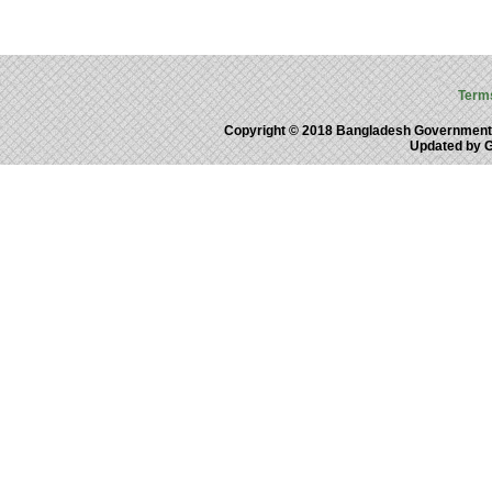
Term
Copyright © 2018 Bangladesh Government
Updated by 