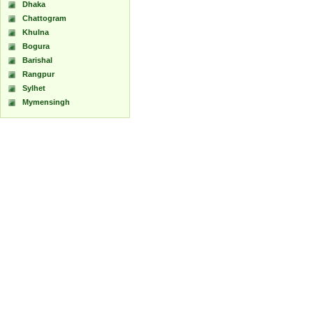
Dhaka
Chattogram
Khulna
Bogura
Barishal
Rangpur
Sylhet
Mymensingh