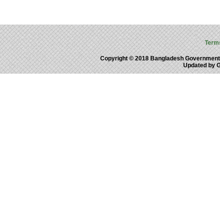
Term
Copyright © 2018 Bangladesh Government
Updated by 