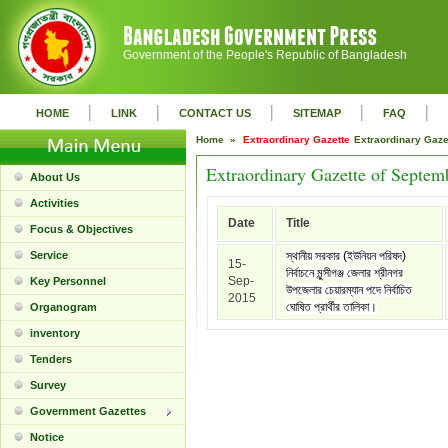
Government of the People's Republic of Bangladesh
|
|
|
|
|
HOME
LINK
CONTACT US
SITEMAP
FAQ
Home »
Extraordinary Gazette
Extraordinary Gaz
Extraordinary Gazette of Septem
About Us
Activities
Date
Title
Focus & Objectives
Service
স্থানীয় সরকার (ইউনিয়ন পরিষদ)
15-
নির্বাচনে মুন্সীগঞ্জ জেলার শ্রীনগর
Sep-
Key Personnel
উপজেলার চেয়ারম্যান পদে নির্বাচিত
2015
ঘোষিত প্রার্থীর তালিকা।
Organogram
inventory
Tenders
Survey
Government Gazettes
Notice