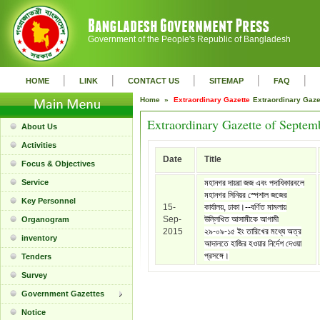
Government of the People's Republic of Bangladesh
|
|
|
|
|
HOME
LINK
CONTACT US
SITEMAP
FAQ
Home »
Extraordinary Gazette
Extraordinary Gaz
Extraordinary Gazette of Septem
About Us
Activities
Date
Title
Focus & Objectives
Service
মহানগর দায়রা জজ এবং পদাধিকারবলে
মহানগর সিনিয়র স্পেশাল জজের
Key Personnel
15-
কার্যালয়, ঢাকা।--বর্ণিত মামলায়
Sep-
উল্লিখিত আসামীকে আগামী
Organogram
2015
২৯-০৯-১৫ ইং তারিখের মধ্যে অত্র
inventory
আদালতে হাজির হওয়ার নির্দেশ দেওয়া
প্রসঙ্গে।
Tenders
Survey
Government Gazettes
Notice