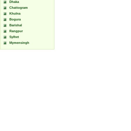
Dhaka
Chattogram
Khulna
Bogura
Barishal
Rangpur
Sylhet
Mymensingh