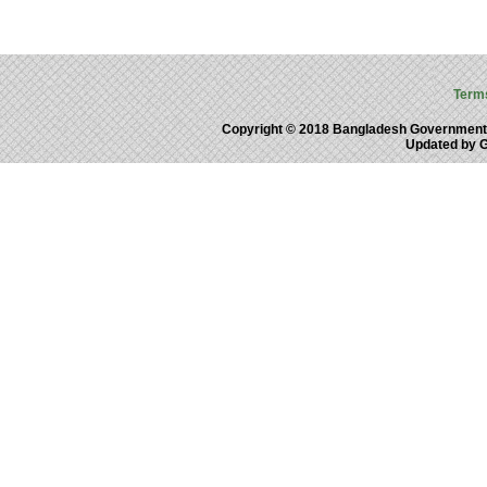
Term
Copyright © 2018 Bangladesh Government
Updated by 