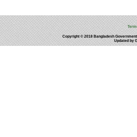
Term
Copyright © 2018 Bangladesh Government
Updated by 