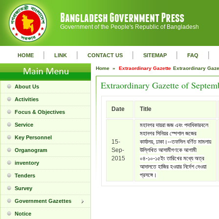
Government of the People's Republic of Bangladesh
|
|
|
|
|
HOME
LINK
CONTACT US
SITEMAP
FAQ
Home »
Extraordinary Gazette
Extraordinary Gaz
Extraordinary Gazette of Septem
About Us
Activities
Date
Title
Focus & Objectives
Service
মহানগর দায়রা জজ এবং পদাধিকারবলে
মহানগর সিনিয়র স্পেশাল জজের
Key Personnel
15-
কার্যালয়, ঢাকা।--তফসিল বর্ণিত মামলায়
Sep-
উল্লিখিত আসামীগণকে আগামী
Organogram
2015
০৪-১০-১৫ইং তারিখের মধ্যে অত্র
inventory
আদালতে হাজির হওয়ার নির্দেশ দেওয়া
প্রসঙ্গে।
Tenders
Survey
Government Gazettes
Notice