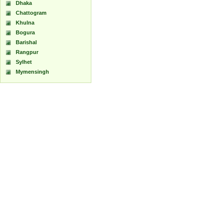
Dhaka
Chattogram
Khulna
Bogura
Barishal
Rangpur
Sylhet
Mymensingh