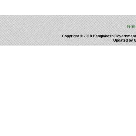
Term
Copyright © 2018 Bangladesh Government
Updated by 