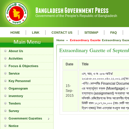
Government of the People's Republic of Bangladesh
|
|
|
|
|
HOME
LINK
CONTACT US
SITEMAP
FAQ
Home »
Extraordinary Gazette
Extraordinary Gaz
Extraordinary Gazette of Septem
About Us
Activities
Date
Title
Focus & Objectives
Service
এস, আর, ও নং ২৮৯-আইন/
২০১৫০৮.০০.০০০০.০৪০.২২.০০১.১৪(অং
Key Personnel
-বর্ণিত কোম্পানীর Financial Docum
15-
এর অন্তর্ভুক্ত বন্ধক (Moertgage) ও স
Organogram
Sep-
হস্তান্তর (assignment) সংক্রান্ত আর
2015
inventory
দলিলাদি রেজিষ্ট্রেশনের উপর আরোপনীয় স্ট্যা
ডিউটি বাবদ ১২,৮৭,৩০,০০০ (বার কোটি সাতা
Tenders
ত্রিশ হাজার) টাকা এতদ্বারা মওকুফ করা প্র
Survey
Government Gazettes
Notice