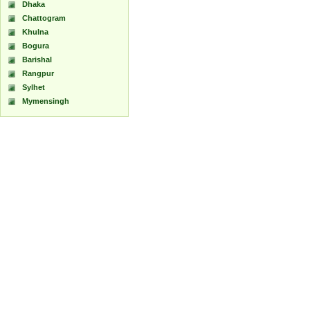
Dhaka
Chattogram
Khulna
Bogura
Barishal
Rangpur
Sylhet
Mymensingh