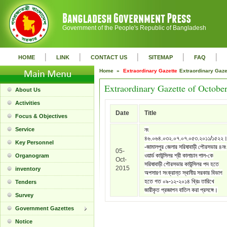
Government of the People's Republic of Bangladesh
|
|
|
|
|
HOME
LINK
CONTACT US
SITEMAP
FAQ
Home »
Extraordinary Gazette
Extraordinary Gaz
Extraordinary Gazette of Octobe
About Us
Activities
Date
Title
Focus & Objectives
Service
নং
৪৬.০৬৪.০৩২.০৭.০৭.০৫৩.২০১১/১৫২২।
Key Personnel
-জামালপুর জেলার সরিষাবাড়ী পৌরসভার ৪নং
05-
ওয়ার্ড কাউন্সিলর শ্রী কালাচান পাল-কে
Organogram
Oct-
সরিষাবাড়ী পৌরসভার কাউন্সিলর পদ হতে
2015
inventory
অপসারণ সংক্রান্ত স্থানীয় সরকার বিভাগ
হতে গত ০৯-১২-২০১৪ খ্রিঃ তারিখে
Tenders
জারীকৃত প্রজ্ঞাপন বাতিল করা প্রসঙ্গে।
Survey
Government Gazettes
Notice