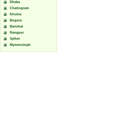
Dhaka
Chattogram
Khulna
Bogura
Barishal
Rangpur
Sylhet
Mymensingh