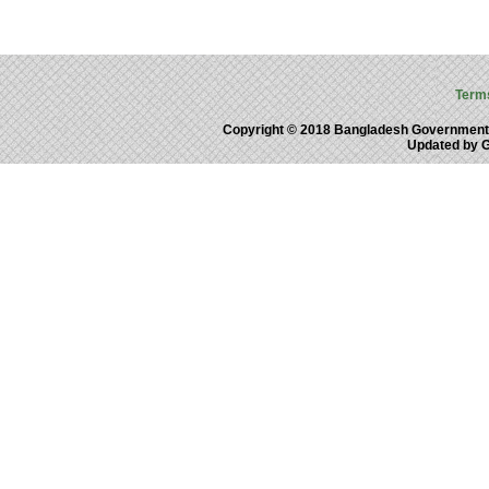
Term
Copyright © 2018 Bangladesh Government
Updated by 