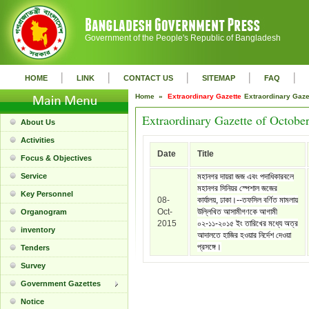
Government of the People's Republic of Bangladesh
|
|
|
|
|
HOME
LINK
CONTACT US
SITEMAP
FAQ
Home »
Extraordinary Gazette
Extraordinary Gaz
Extraordinary Gazette of Octobe
About Us
Activities
Date
Title
Focus & Objectives
Service
মহানগর দায়রা জজ এবং পদাধিকারবলে
মহানগর সিনিয়র স্পেশাল জজের
Key Personnel
08-
কার্যালয়, ঢাকা।--তফসিল বর্ণিত মামলায়
Oct-
উল্লিখিত আসামীগণকে আগামী
Organogram
2015
০২-১১-২০১৫ ইং তারিখের মধ্যে অত্র
inventory
আদালতে হাজির হওয়ার নির্দেশ দেওয়া
প্রসঙ্গে।
Tenders
Survey
Government Gazettes
Notice