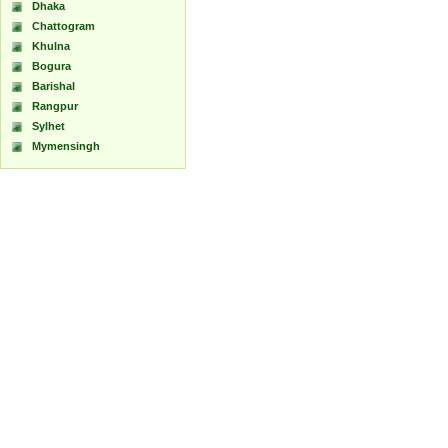
Dhaka
Chattogram
Khulna
Bogura
Barishal
Rangpur
Sylhet
Mymensingh