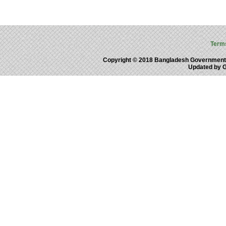
Term
Copyright © 2018 Bangladesh Government
Updated by 