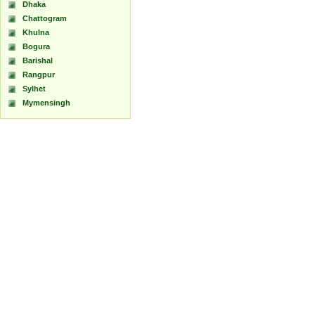
Dhaka
Chattogram
Khulna
Bogura
Barishal
Rangpur
Sylhet
Mymensingh