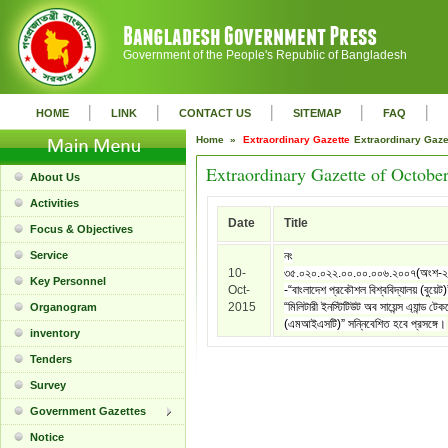
Government of the People's Republic of Bangladesh
|
|
|
|
|
HOME
LINK
CONTACT US
SITEMAP
FAQ
Home »
Extraordinary Gazette
Extraordinary Gaz
Extraordinary Gazette of Octobe
About Us
Activities
Date
Title
Focus & Objectives
Service
নং
10-
৩৫.০২০.০২২.০০.০০.০০৬.২০০৭(অংশ-
Key Personnel
Oct-
-“বাংলাদেশ প্রকৌশল বিশ্ববিদ্যালয় (বুয়েট
2015
“মিলিটারী ইনস্টিটিউট অব সায়েন্স এ্যান্ড টে
Organogram
(এমআইএসটি)” সন্নিবেশিত হবে প্রসঙ্গে।
inventory
Tenders
Survey
Government Gazettes
Notice