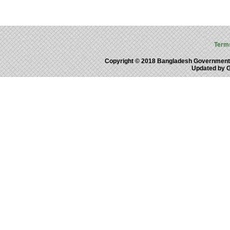
Term
Copyright © 2018 Bangladesh Government
Updated by 