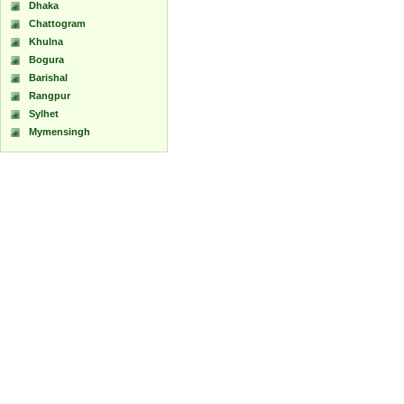
Dhaka
Chattogram
Khulna
Bogura
Barishal
Rangpur
Sylhet
Mymensingh