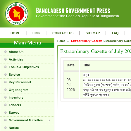
Government of the People's Republic of Bangladesh
|
|
|
|
|
HOME
LINK
CONTACT US
SITEMAP
FAQ
Home »
Extraordinary Gazette
Extraordinary Gaz
Extraordinary Gazette of July 20
About Us
Activities
Date
Title
Focus & Objectives
Service
নম্বর-
08-
০৪.০০.০০০০.০০০.৬১১.০৬.০০০২.২৬.১
Key Personnel
Jul-
-‘সাইবার সুরক্ষা (সংশোধন) আইন, ২০২৬’
2026
খসড়া পর্যালোচনা ও চূড়ান্তকরণের জন্য মন্ত্
Organogram
কমিটি পুনর্গঠন প্রসঙ্গে।
inventory
Tenders
Survey
Government Gazettes
Notice