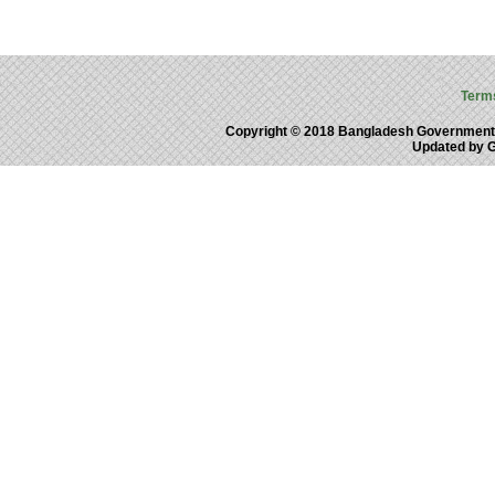
Term
Copyright © 2018 Bangladesh Government
Updated by 