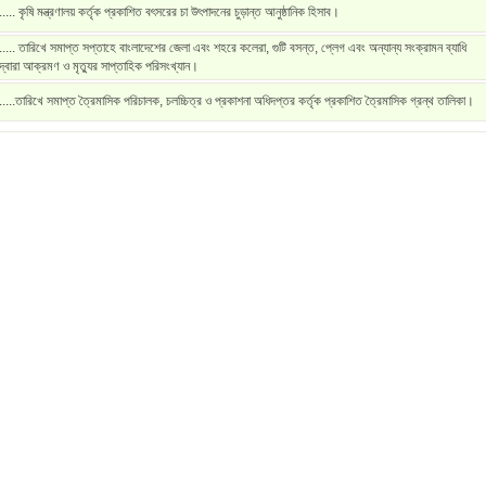
..... কৃষি মন্ত্রণালয় কর্তৃক প্রকাশিত বৎসরের চা উৎপাদনের চুড়ান্ত আনুষ্ঠানিক হিসাব।
..... তারিখে সমাপ্ত সপ্তাহে বাংলাদেশের জেলা এবং শহরে কলেরা, গুটি বসন্ত, প্লেগ এবং অন্যান্য সংক্রামন ব্যাধি
দ্বারা আক্রমণ ও মৃত্যুর সাপ্তাহিক পরিসংখ্যান।
.....তারিখে সমাপ্ত ত্রৈমাসিক পরিচালক, চলচ্চিত্র ও প্রকাশনা অধিদপ্তর কর্তৃক প্রকাশিত ত্রৈমাসিক গ্রন্থ তালিকা।