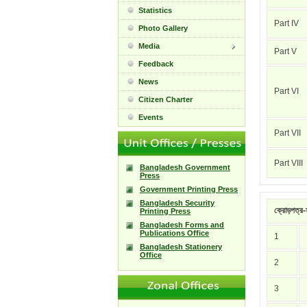
Statistics
Part IV
Photo Gallery
Media
Part V
Feedback
News
Part VI
Citizen Charter
Events
Part VII
Part VIII
Bangladesh Government
Press
Government Printing Press
Bangladesh Security
ক্রোড়পত্র-স
Printing Press
Bangladesh Forms and
Publications Office
1
Bangladesh Stationery
Office
2
3