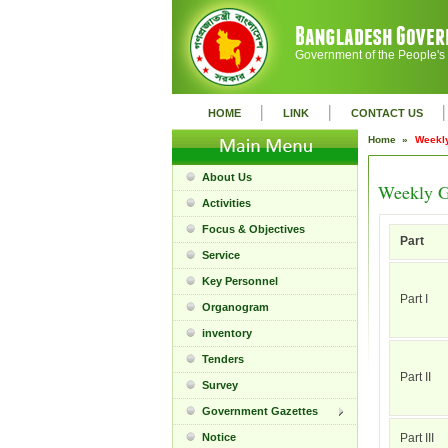
Government of the People's
|
|
|
HOME
LINK
CONTACT US
Home »
Weekly
About Us
Weekly G
Activities
Focus & Objectives
Part
Service
Key Personnel
Part I
Organogram
inventory
Tenders
Part II
Survey
Government Gazettes
Notice
Part III