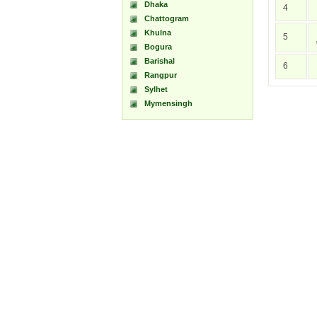
Dhaka
4
Chattogram
Khulna
5
Bogura
Barishal
6
Rangpur
Sylhet
Mymensingh