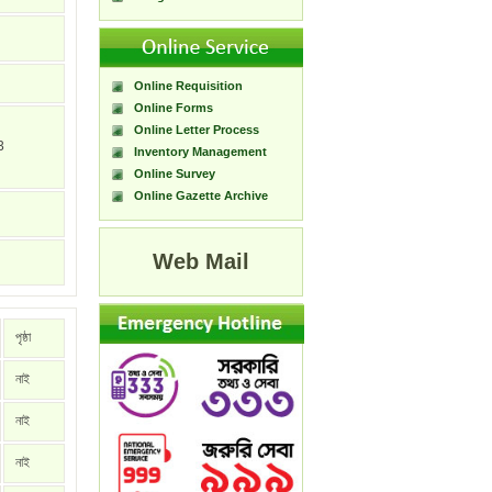
Online Requisition
Online Forms
Online Letter Process
3
Inventory Management
Online Survey
Online Gazette Archive
Web Mail
পৃষ্ঠা
নাই
নাই
নাই