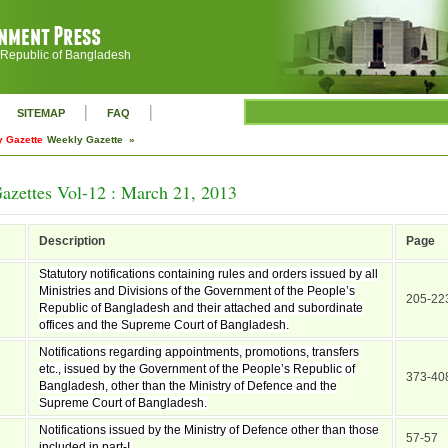
 Republic of Bangladesh
|
|
SITEMAP
FAQ
 Gazette
Weekly Gazette »
azettes Vol-12 : March 21, 2013
Description
Page
Statutory notifications containing rules and orders issued by all
Ministries and Divisions of the Government of the People’s
205-22
Republic of Bangladesh and their attached and subordinate
offices and the Supreme Court of Bangladesh.
Notifications regarding appointments, promotions, transfers
etc., issued by the Government of the People’s Republic of
373-40
Bangladesh, other than the Ministry of Defence and the
Supreme Court of Bangladesh.
Notifications issued by the Ministry of Defence other than those
57-57
included in part-I.