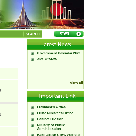
A Handbook of
Government Press
SEARCH
Citizen Charter of
Bangladesh Government
Press
Government Calendar 2026
APA 2024-25
view all
3
President's Office
Prime Minister’s Office
8
Cabinet Division
Ministry of Public
Administration
Bangladesh Govt. Website