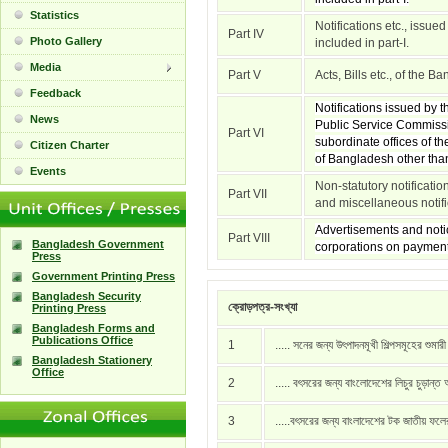
Statistics
Notifications etc., issue
Part IV
Photo Gallery
included in part-I.
Media
Part V
Acts, Bills etc., of the 
Feedback
Notifications issued by
News
Public Service Commissi
Part VI
subordinate offices of t
Citizen Charter
of Bangladesh other than 
Events
Non-statutory notificati
Part VII
and miscellaneous notific
Advertisements and notic
Part VIII
Bangladesh Government
corporations on payment
Press
Government Printing Press
Bangladesh Security
ক্রোড়পত্র-সংখ্যা
Printing Press
Bangladesh Forms and
Publications Office
1
..... সনের জন্য উৎপাদনমূখী শিল্পসমূহের শুমার
Bangladesh Stationery
Office
2
..... বৎসরের জন্য বাংলোদেশের লিচুর চুড়ান্ত
3
.....বৎসরের জন্য বাংলাদেশের টক জাতীয় ফল