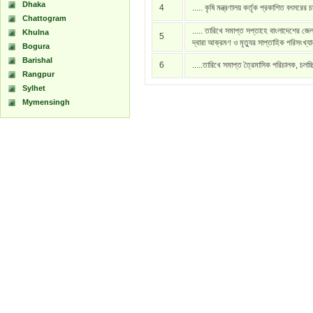
Dhaka
4
..... কৃষি মন্ত্রণালয় কর্তৃক প্রকাশিত বৎসরের 
Chattogram
..... তারিখে সমাপ্ত সপ্তাহে বাংলাদেশের জেল
Khulna
5
দ্বারা আক্রমণ ও মৃত্যুর সাপ্তাহিক পরিসংখ্য
Bogura
Barishal
6
.....তারিখে সমাপ্ত ত্রৈমাসিক পরিচালক, চলচ্
Rangpur
Sylhet
Mymensingh