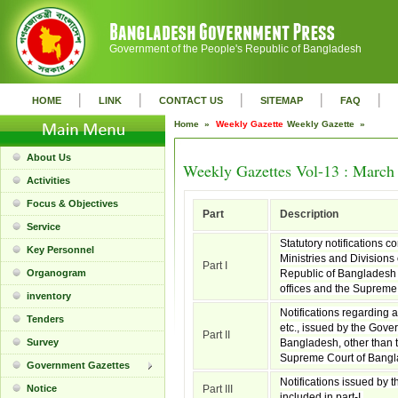
Government of the People's Republic of Bangladesh
|
|
|
|
|
HOME
LINK
CONTACT US
SITEMAP
FAQ
Home »
Weekly Gazette
Weekly Gazette »
About Us
Weekly Gazettes Vol-13 : March
Activities
Focus & Objectives
Part
Description
Service
Statutory notifications c
Key Personnel
Ministries and Divisions
Part I
Organogram
Republic of Bangladesh 
offices and the Supreme
inventory
Notifications regarding 
Tenders
etc., issued by the Gove
Part II
Survey
Bangladesh, other than t
Supreme Court of Bangl
Government Gazettes
Notifications issued by t
Notice
Part III
included in part-I.