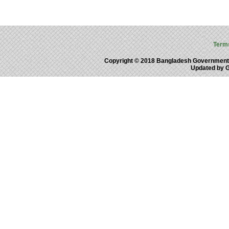
Term
Copyright © 2018 Bangladesh Government
Updated by 