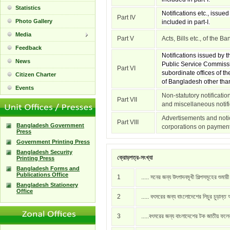
Statistics
Notifications etc., issue
Part IV
Photo Gallery
included in part-I.
Media
Part V
Acts, Bills etc., of the 
Feedback
Notifications issued by
News
Public Service Commissi
Part VI
subordinate offices of t
Citizen Charter
of Bangladesh other than 
Events
Non-statutory notificati
Part VII
and miscellaneous notific
Advertisements and notic
Part VIII
Bangladesh Government
corporations on payment
Press
Government Printing Press
Bangladesh Security
ক্রোড়পত্র-সংখ্যা
Printing Press
Bangladesh Forms and
Publications Office
1
..... সনের জন্য উৎপাদনমূখী শিল্পসমূহের শুমার
Bangladesh Stationery
Office
2
..... বৎসরের জন্য বাংলোদেশের লিচুর চুড়ান্ত
3
.....বৎসরের জন্য বাংলাদেশের টক জাতীয় ফল