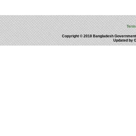
Term
Copyright © 2018 Bangladesh Government
Updated by 