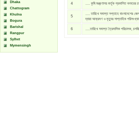
Dhaka
4
..... কৃষি মন্ত্রণালয় কর্তৃক প্রকাশিত বৎসরের 
Chattogram
..... তারিখে সমাপ্ত সপ্তাহে বাংলাদেশের জেল
Khulna
5
দ্বারা আক্রমণ ও মৃত্যুর সাপ্তাহিক পরিসংখ্য
Bogura
Barishal
6
.....তারিখে সমাপ্ত ত্রৈমাসিক পরিচালক, চলচ্
Rangpur
Sylhet
Mymensingh