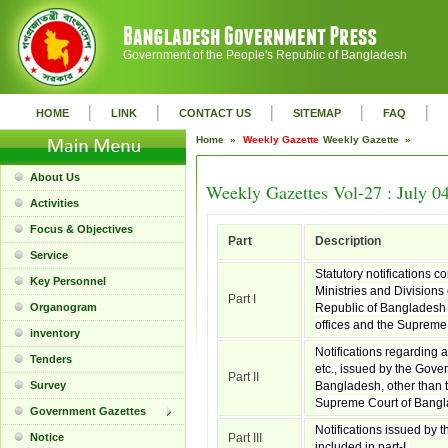
Government of the People's Republic of Bangladesh
|
|
|
|
|
HOME
LINK
CONTACT US
SITEMAP
FAQ
Home »
Weekly Gazette
Weekly Gazette »
About Us
Weekly Gazettes Vol-27 : July 0
Activities
Focus & Objectives
Part
Description
Service
Statutory notifications c
Key Personnel
Ministries and Divisions
Part I
Organogram
Republic of Bangladesh 
offices and the Supreme
inventory
Notifications regarding 
Tenders
etc., issued by the Gove
Part II
Survey
Bangladesh, other than t
Supreme Court of Bangl
Government Gazettes
Notifications issued by t
Notice
Part III
included in part-I.