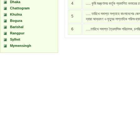
Dhaka
4
..... কৃষি মন্ত্রণালয় কর্তৃক প্রকাশিত বৎসরের 
Chattogram
..... তারিখে সমাপ্ত সপ্তাহে বাংলাদেশের জেল
Khulna
5
দ্বারা আক্রমণ ও মৃত্যুর সাপ্তাহিক পরিসংখ্য
Bogura
Barishal
6
.....তারিখে সমাপ্ত ত্রৈমাসিক পরিচালক, চলচ্
Rangpur
Sylhet
Mymensingh