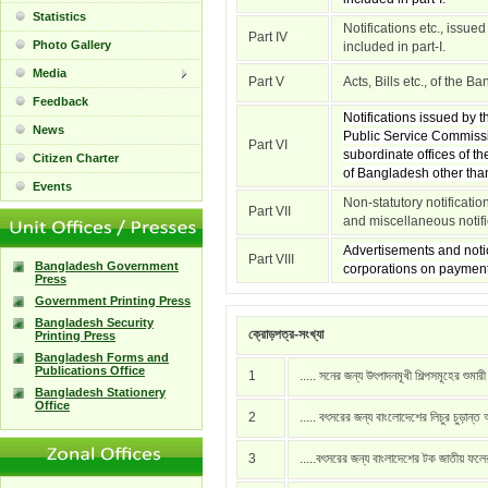
Statistics
Notifications etc., issue
Part IV
Photo Gallery
included in part-I.
Media
Part V
Acts, Bills etc., of the 
Feedback
Notifications issued by
News
Public Service Commissi
Part VI
subordinate offices of t
Citizen Charter
of Bangladesh other than 
Events
Non-statutory notificati
Part VII
and miscellaneous notific
Advertisements and notic
Part VIII
Bangladesh Government
corporations on payment
Press
Government Printing Press
Bangladesh Security
ক্রোড়পত্র-সংখ্যা
Printing Press
Bangladesh Forms and
Publications Office
1
..... সনের জন্য উৎপাদনমূখী শিল্পসমূহের শুমার
Bangladesh Stationery
Office
2
..... বৎসরের জন্য বাংলোদেশের লিচুর চুড়ান্ত
3
.....বৎসরের জন্য বাংলাদেশের টক জাতীয় ফল