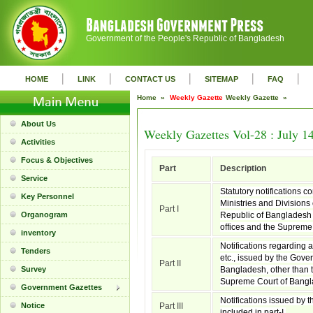
Government of the People's Republic of Bangladesh
|
|
|
|
|
HOME
LINK
CONTACT US
SITEMAP
FAQ
Home »
Weekly Gazette
Weekly Gazette »
About Us
Weekly Gazettes Vol-28 : July 1
Activities
Focus & Objectives
Part
Description
Service
Statutory notifications c
Key Personnel
Ministries and Divisions
Part I
Organogram
Republic of Bangladesh 
offices and the Supreme
inventory
Notifications regarding 
Tenders
etc., issued by the Gove
Part II
Survey
Bangladesh, other than t
Supreme Court of Bangl
Government Gazettes
Notifications issued by t
Notice
Part III
included in part-I.