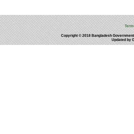
Term
Copyright © 2018 Bangladesh Government
Updated by 