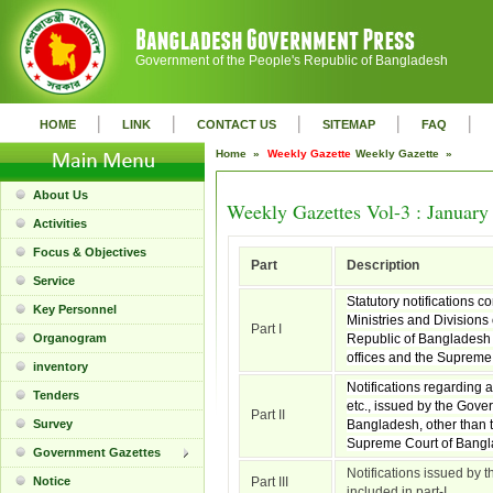
Government of the People's Republic of Bangladesh
|
|
|
|
|
HOME
LINK
CONTACT US
SITEMAP
FAQ
Home »
Weekly Gazette
Weekly Gazette »
About Us
Weekly Gazettes Vol-3 : January
Activities
Focus & Objectives
Part
Description
Service
Statutory notifications c
Key Personnel
Ministries and Divisions
Part I
Organogram
Republic of Bangladesh 
offices and the Supreme
inventory
Notifications regarding 
Tenders
etc., issued by the Gove
Part II
Survey
Bangladesh, other than t
Supreme Court of Bangl
Government Gazettes
Notifications issued by t
Notice
Part III
included in part-I.