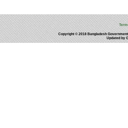
Term
Copyright © 2018 Bangladesh Government
Updated by 