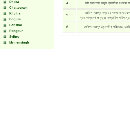
Dhaka
4
..... কৃষি মন্ত্রণালয় কর্তৃক প্রকাশিত বৎসরের 
Chattogram
..... তারিখে সমাপ্ত সপ্তাহে বাংলাদেশের জেল
Khulna
5
দ্বারা আক্রমণ ও মৃত্যুর সাপ্তাহিক পরিসংখ্য
Bogura
Barishal
6
.....তারিখে সমাপ্ত ত্রৈমাসিক পরিচালক, চলচ্
Rangpur
Sylhet
Mymensingh