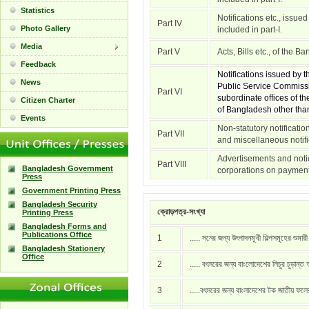
Statistics
Notifications etc., issue
Part IV
Photo Gallery
included in part-I.
Media
Part V
Acts, Bills etc., of the 
Feedback
Notifications issued by
News
Public Service Commissi
Part VI
subordinate offices of t
Citizen Charter
of Bangladesh other than 
Events
Non-statutory notificati
Part VII
and miscellaneous notific
Advertisements and notic
Part VIII
Bangladesh Government
corporations on payment
Press
Government Printing Press
Bangladesh Security
ক্রোড়পত্র-সংখ্যা
Printing Press
Bangladesh Forms and
Publications Office
1
..... সনের জন্য উৎপাদনমূখী শিল্পসমূহের শুমার
Bangladesh Stationery
Office
2
..... বৎসরের জন্য বাংলোদেশের লিচুর চুড়ান্ত
3
.....বৎসরের জন্য বাংলাদেশের টক জাতীয় ফল