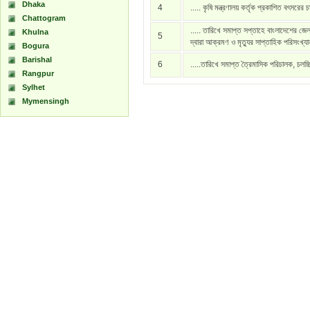
Dhaka
4
..... কৃষি মন্ত্রণালয় কর্তৃক প্রকাশিত বৎসরের 
Chattogram
..... তারিখে সমাপ্ত সপ্তাহে বাংলাদেশের জেল
Khulna
5
দ্বারা আক্রমণ ও মৃত্যুর সাপ্তাহিক পরিসংখ্য
Bogura
Barishal
6
.....তারিখে সমাপ্ত ত্রৈমাসিক পরিচালক, চলচ্
Rangpur
Sylhet
Mymensingh