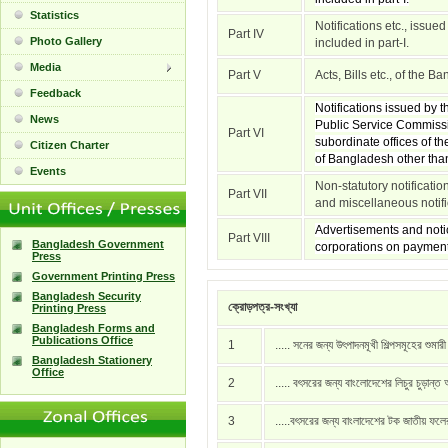
Statistics
Notifications etc., issue
Part IV
Photo Gallery
included in part-I.
Media
Part V
Acts, Bills etc., of the 
Feedback
Notifications issued by
News
Public Service Commissi
Part VI
subordinate offices of t
Citizen Charter
of Bangladesh other than 
Events
Non-statutory notificati
Part VII
and miscellaneous notific
Advertisements and notic
Part VIII
Bangladesh Government
corporations on payment
Press
Government Printing Press
Bangladesh Security
ক্রোড়পত্র-সংখ্যা
Printing Press
Bangladesh Forms and
Publications Office
1
..... সনের জন্য উৎপাদনমূখী শিল্পসমূহের শুমার
Bangladesh Stationery
Office
2
..... বৎসরের জন্য বাংলোদেশের লিচুর চুড়ান্ত
3
.....বৎসরের জন্য বাংলাদেশের টক জাতীয় ফল