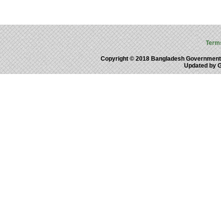
Term
Copyright © 2018 Bangladesh Government
Updated by 