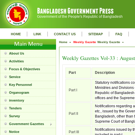
Government of the People's Republic of Bangladesh
|
|
|
|
|
HOME
LINK
CONTACT US
SITEMAP
FAQ
Home »
Weekly Gazette
Weekly Gazette »
About Us
Weekly Gazettes Vol-33 : August
Activities
Focus & Objectives
Part
Description
Service
Statutory notifications c
Key Personnel
Ministries and Divisions
Part I
Organogram
Republic of Bangladesh 
offices and the Supreme
inventory
Notifications regarding 
Tenders
etc., issued by the Gove
Part II
Survey
Bangladesh, other than t
Supreme Court of Bangl
Government Gazettes
Notifications issued by t
Notice
Part III
included in part-I.