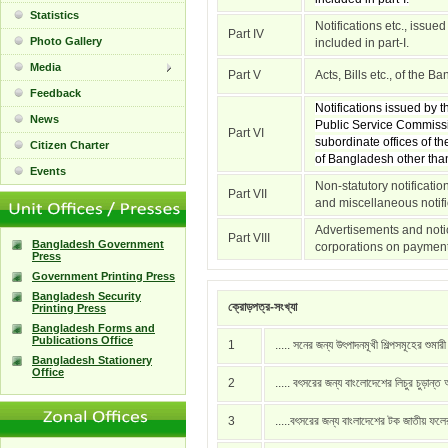
Statistics
Notifications etc., issue
Part IV
Photo Gallery
included in part-I.
Media
Part V
Acts, Bills etc., of the 
Feedback
Notifications issued by
News
Public Service Commissi
Part VI
subordinate offices of t
Citizen Charter
of Bangladesh other than 
Events
Non-statutory notificati
Part VII
and miscellaneous notific
Advertisements and notic
Part VIII
Bangladesh Government
corporations on payment
Press
Government Printing Press
Bangladesh Security
ক্রোড়পত্র-সংখ্যা
Printing Press
Bangladesh Forms and
Publications Office
1
..... সনের জন্য উৎপাদনমূখী শিল্পসমূহের শুমার
Bangladesh Stationery
Office
2
..... বৎসরের জন্য বাংলোদেশের লিচুর চুড়ান্ত
3
.....বৎসরের জন্য বাংলাদেশের টক জাতীয় ফল