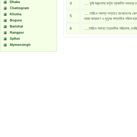
Dhaka
4
..... কৃষি মন্ত্রণালয় কর্তৃক প্রকাশিত বৎসরের 
Chattogram
..... তারিখে সমাপ্ত সপ্তাহে বাংলাদেশের জেল
Khulna
5
দ্বারা আক্রমণ ও মৃত্যুর সাপ্তাহিক পরিসংখ্য
Bogura
Barishal
6
.....তারিখে সমাপ্ত ত্রৈমাসিক পরিচালক, চলচ্
Rangpur
Sylhet
Mymensingh