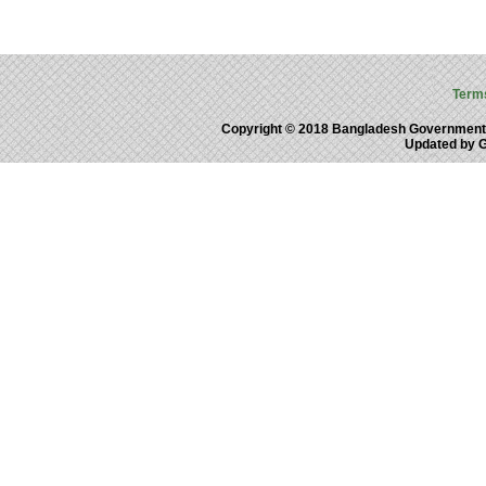
Term
Copyright © 2018 Bangladesh Government
Updated by 