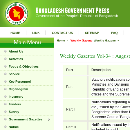
Government of the People's Republic of Bangladesh
|
|
|
|
|
HOME
LINK
CONTACT US
SITEMAP
FAQ
Home »
Weekly Gazette
Weekly Gazette »
About Us
Weekly Gazettes Vol-34 : August
Activities
Focus & Objectives
Part
Description
Service
Statutory notifications c
Key Personnel
Ministries and Divisions
Part I
Organogram
Republic of Bangladesh 
offices and the Supreme
inventory
Notifications regarding 
Tenders
etc., issued by the Gove
Part II
Survey
Bangladesh, other than t
Supreme Court of Bangl
Government Gazettes
Notifications issued by t
Notice
Part III
included in part-I.