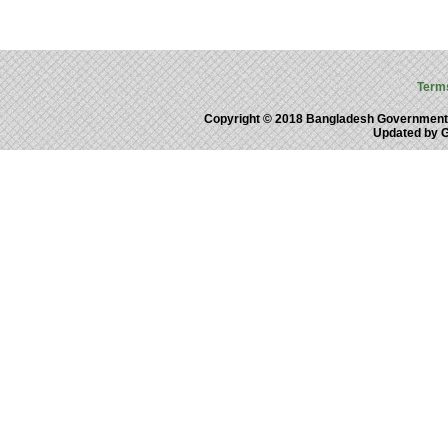
Term
Copyright © 2018 Bangladesh Government
Updated by 