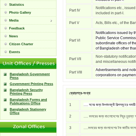
Statistics
Notifications etc., issue
Part IV
Photo Gallery
included in part-I.
Media
Part V
Acts, Bills etc., of the 
Feedback
Notifications issued by
News
Public Service Commissi
Part VI
subordinate offices of t
Citizen Charter
of Bangladesh other than 
Events
Non-statutory notificati
Part VII
and miscellaneous notific
Advertisements and notic
Part VIII
Bangladesh Government
corporations on payment
Press
Government Printing Press
Bangladesh Security
ক্রোড়পত্র-সংখ্যা
Printing Press
Bangladesh Forms and
Publications Office
1
..... সনের জন্য উৎপাদনমূখী শিল্পসমূহের শুমার
Bangladesh Stationery
Office
2
..... বৎসরের জন্য বাংলোদেশের লিচুর চুড়ান্ত
3
.....বৎসরের জন্য বাংলাদেশের টক জাতীয় ফল