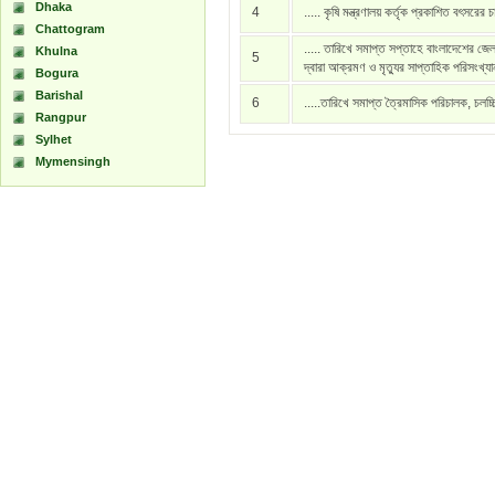
Dhaka
4
..... কৃষি মন্ত্রণালয় কর্তৃক প্রকাশিত বৎসরের 
Chattogram
..... তারিখে সমাপ্ত সপ্তাহে বাংলাদেশের জেল
Khulna
5
দ্বারা আক্রমণ ও মৃত্যুর সাপ্তাহিক পরিসংখ্য
Bogura
Barishal
6
.....তারিখে সমাপ্ত ত্রৈমাসিক পরিচালক, চলচ্
Rangpur
Sylhet
Mymensingh