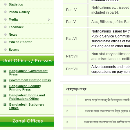
Statistics
Notifications etc., issue
Part IV
Photo Gallery
included in part-I.
Media
Part V
Acts, Bills etc., of the 
Feedback
Notifications issued by
News
Public Service Commissi
Part VI
subordinate offices of t
Citizen Charter
of Bangladesh other than 
Events
Non-statutory notificati
Part VII
and miscellaneous notific
Advertisements and notic
Part VIII
Bangladesh Government
corporations on payment
Press
Government Printing Press
Bangladesh Security
ক্রোড়পত্র-সংখ্যা
Printing Press
Bangladesh Forms and
Publications Office
1
..... সনের জন্য উৎপাদনমূখী শিল্পসমূহের শুমার
Bangladesh Stationery
Office
2
..... বৎসরের জন্য বাংলোদেশের লিচুর চুড়ান্ত
3
.....বৎসরের জন্য বাংলাদেশের টক জাতীয় ফল