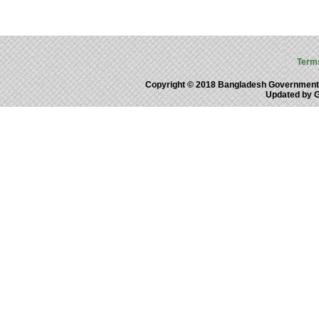
Term
Copyright © 2018 Bangladesh Government
Updated by 