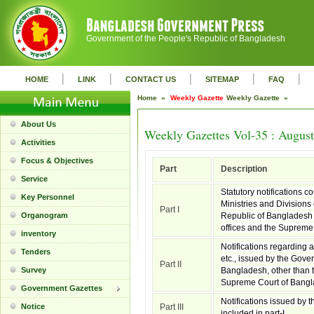
Government of the People's Republic of Bangladesh
|
|
|
|
|
HOME
LINK
CONTACT US
SITEMAP
FAQ
Home »
Weekly Gazette
Weekly Gazette »
About Us
Weekly Gazettes Vol-35 : August
Activities
Focus & Objectives
Part
Description
Service
Statutory notifications c
Key Personnel
Ministries and Divisions
Part I
Organogram
Republic of Bangladesh 
offices and the Supreme
inventory
Notifications regarding 
Tenders
etc., issued by the Gove
Part II
Survey
Bangladesh, other than t
Supreme Court of Bangl
Government Gazettes
Notifications issued by t
Notice
Part III
included in part-I.