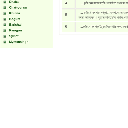
Dhaka
4
..... কৃষি মন্ত্রণালয় কর্তৃক প্রকাশিত বৎসরের 
Chattogram
..... তারিখে সমাপ্ত সপ্তাহে বাংলাদেশের জেল
Khulna
5
দ্বারা আক্রমণ ও মৃত্যুর সাপ্তাহিক পরিসংখ্য
Bogura
Barishal
6
.....তারিখে সমাপ্ত ত্রৈমাসিক পরিচালক, চলচ্
Rangpur
Sylhet
Mymensingh