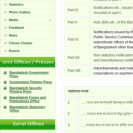
Statistics
Notifications etc., issue
Part IV
Photo Gallery
included in part-I.
Media
Part V
Acts, Bills etc., of the 
Feedback
Notifications issued by
News
Public Service Commissi
Part VI
subordinate offices of t
Citizen Charter
of Bangladesh other than 
Events
Non-statutory notificati
Part VII
and miscellaneous notific
Advertisements and notic
Part VIII
Bangladesh Government
corporations on payment
Press
Government Printing Press
Bangladesh Security
ক্রোড়পত্র-সংখ্যা
Printing Press
Bangladesh Forms and
Publications Office
1
..... সনের জন্য উৎপাদনমূখী শিল্পসমূহের শুমার
Bangladesh Stationery
Office
2
..... বৎসরের জন্য বাংলোদেশের লিচুর চুড়ান্ত
3
.....বৎসরের জন্য বাংলাদেশের টক জাতীয় ফল