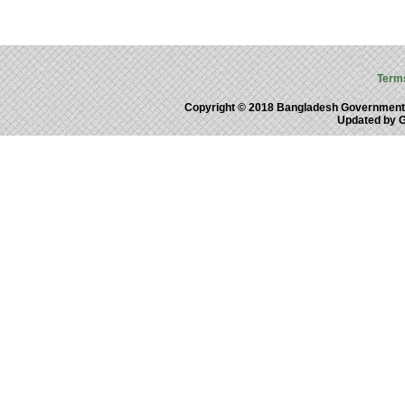
Term
Copyright © 2018 Bangladesh Government
Updated by 