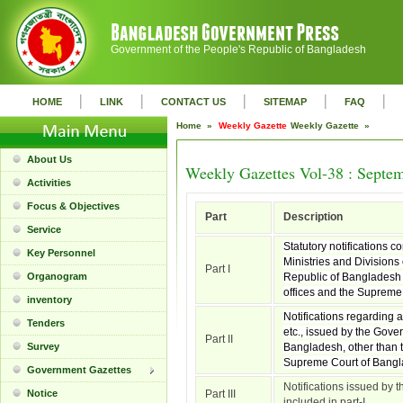
Government of the People's Republic of Bangladesh
|
|
|
|
|
HOME
LINK
CONTACT US
SITEMAP
FAQ
Home »
Weekly Gazette
Weekly Gazette »
About Us
Weekly Gazettes Vol-38 : Septe
Activities
Focus & Objectives
Part
Description
Service
Statutory notifications c
Key Personnel
Ministries and Divisions
Part I
Organogram
Republic of Bangladesh 
offices and the Supreme
inventory
Notifications regarding 
Tenders
etc., issued by the Gove
Part II
Survey
Bangladesh, other than t
Supreme Court of Bangl
Government Gazettes
Notifications issued by t
Notice
Part III
included in part-I.