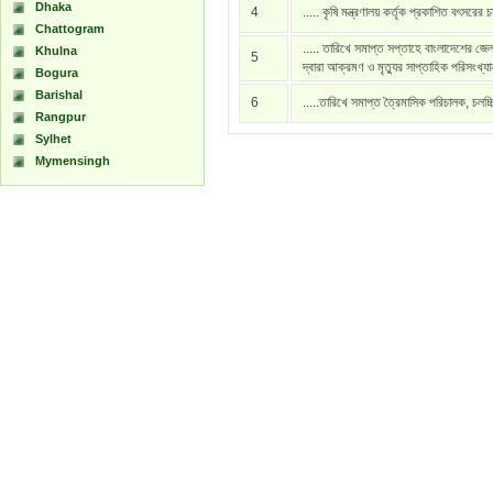
Dhaka
4
..... কৃষি মন্ত্রণালয় কর্তৃক প্রকাশিত বৎসরের 
Chattogram
..... তারিখে সমাপ্ত সপ্তাহে বাংলাদেশের জেল
Khulna
5
দ্বারা আক্রমণ ও মৃত্যুর সাপ্তাহিক পরিসংখ্য
Bogura
Barishal
6
.....তারিখে সমাপ্ত ত্রৈমাসিক পরিচালক, চলচ্
Rangpur
Sylhet
Mymensingh