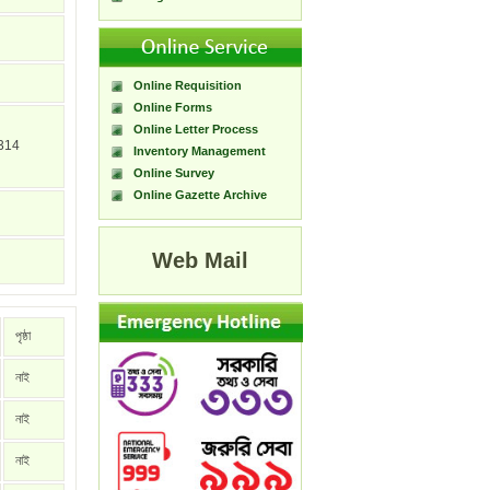
Online Requisition
Online Forms
Online Letter Process
314
Inventory Management
Online Survey
Online Gazette Archive
Web Mail
পৃষ্ঠা
নাই
নাই
নাই