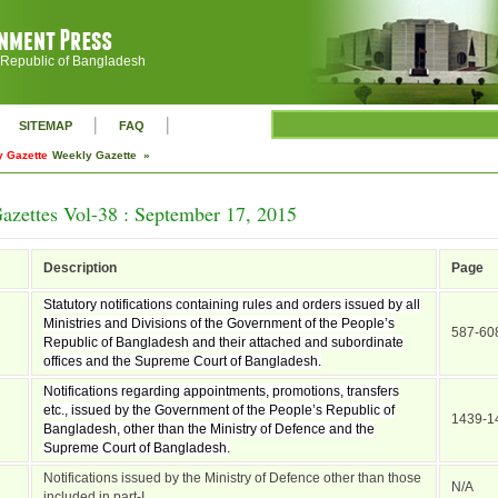
 Republic of Bangladesh
|
|
SITEMAP
FAQ
 Gazette
Weekly Gazette »
azettes Vol-38 : September 17, 2015
Description
Page
Statutory notifications containing rules and orders issued by all
Ministries and Divisions of the Government of the People’s
587-60
Republic of Bangladesh and their attached and subordinate
offices and the Supreme Court of Bangladesh.
Notifications regarding appointments, promotions, transfers
etc., issued by the Government of the People’s Republic of
1439-1
Bangladesh, other than the Ministry of Defence and the
Supreme Court of Bangladesh.
Notifications issued by the Ministry of Defence other than those
N/A
included in part-I.