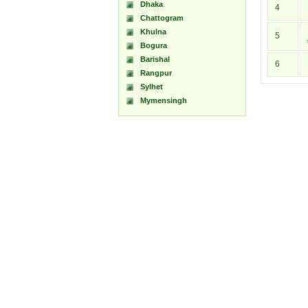
Dhaka
4
Chattogram
Khulna
5
Bogura
Barishal
6
Rangpur
Sylhet
Mymensingh