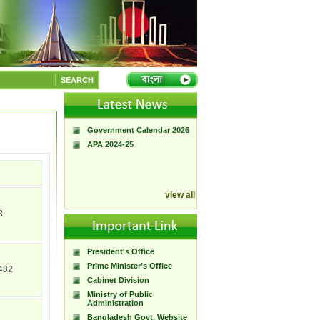
A Handbook of
Government Press
SEARCH
Citizen Charter of
Bangladesh Government
Press
Government Calendar 2026
APA 2024-25
view all
8
President's Office
Prime Minister’s Office
482
Cabinet Division
Ministry of Public
Administration
Bangladesh Govt. Website