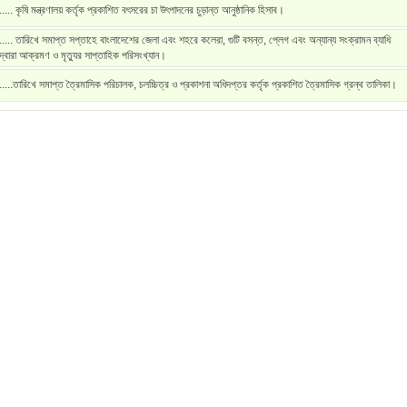
..... কৃষি মন্ত্রণালয় কর্তৃক প্রকাশিত বৎসরের চা উৎপাদনের চুড়ান্ত আনুষ্ঠানিক হিসাব।
..... তারিখে সমাপ্ত সপ্তাহে বাংলাদেশের জেলা এবং শহরে কলেরা, গুটি বসন্ত, প্লেগ এবং অন্যান্য সংক্রামন ব্যাধি
দ্বারা আক্রমণ ও মৃত্যুর সাপ্তাহিক পরিসংখ্যান।
.....তারিখে সমাপ্ত ত্রৈমাসিক পরিচালক, চলচ্চিত্র ও প্রকাশনা অধিদপ্তর কর্তৃক প্রকাশিত ত্রৈমাসিক গ্রন্থ তালিকা।