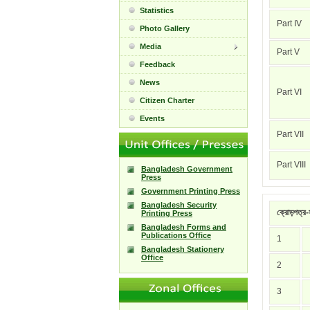
Statistics
Part IV
Photo Gallery
Media
Part V
Feedback
News
Part VI
Citizen Charter
Events
Part VII
Part VIII
Bangladesh Government
Press
Government Printing Press
Bangladesh Security
ক্রোড়পত্র-স
Printing Press
Bangladesh Forms and
Publications Office
1
Bangladesh Stationery
Office
2
3