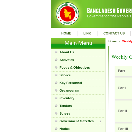
Government of the People's
|
|
|
HOME
LINK
CONTACT US
Home »
Weekly
About Us
Weekly G
Activities
Focus & Objectives
Part
Service
Key Personnel
Part I
Organogram
inventory
Tenders
Part II
Survey
Government Gazettes
Notice
Part III