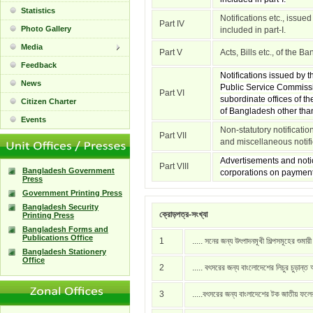
Statistics
Notifications etc., issue
Part IV
Photo Gallery
included in part-I.
Media
Part V
Acts, Bills etc., of the 
Feedback
Notifications issued by
News
Public Service Commissi
Part VI
subordinate offices of t
Citizen Charter
of Bangladesh other than 
Events
Non-statutory notificati
Part VII
and miscellaneous notific
Advertisements and notic
Part VIII
Bangladesh Government
corporations on payment
Press
Government Printing Press
Bangladesh Security
ক্রোড়পত্র-সংখ্যা
Printing Press
Bangladesh Forms and
Publications Office
1
..... সনের জন্য উৎপাদনমূখী শিল্পসমূহের শুমার
Bangladesh Stationery
Office
2
..... বৎসরের জন্য বাংলোদেশের লিচুর চুড়ান্ত
3
.....বৎসরের জন্য বাংলাদেশের টক জাতীয় ফল