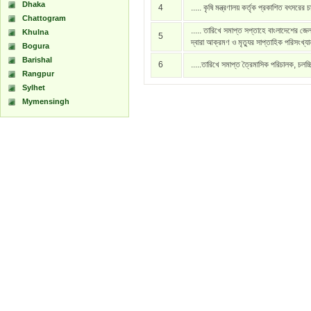
Dhaka
4
..... কৃষি মন্ত্রণালয় কর্তৃক প্রকাশিত বৎসরের 
Chattogram
..... তারিখে সমাপ্ত সপ্তাহে বাংলাদেশের জেল
Khulna
5
দ্বারা আক্রমণ ও মৃত্যুর সাপ্তাহিক পরিসংখ্য
Bogura
Barishal
6
.....তারিখে সমাপ্ত ত্রৈমাসিক পরিচালক, চলচ্
Rangpur
Sylhet
Mymensingh