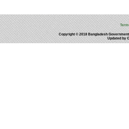
Term
Copyright © 2018 Bangladesh Government
Updated by 