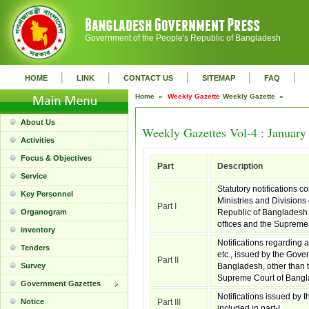
Government of the People's Republic of Bangladesh
|
|
|
|
|
HOME
LINK
CONTACT US
SITEMAP
FAQ
Home »
Weekly Gazette
Weekly Gazette »
About Us
Weekly Gazettes Vol-4 : January
Activities
Focus & Objectives
Part
Description
Service
Statutory notifications c
Key Personnel
Ministries and Divisions
Part I
Organogram
Republic of Bangladesh 
offices and the Supreme
inventory
Notifications regarding 
Tenders
etc., issued by the Gove
Part II
Survey
Bangladesh, other than t
Supreme Court of Bangl
Government Gazettes
Notifications issued by t
Notice
Part III
included in part-I.