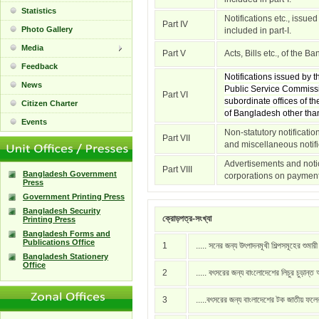
Statistics
Notifications etc., issue
Part IV
Photo Gallery
included in part-I.
Media
Part V
Acts, Bills etc., of the 
Feedback
Notifications issued by
News
Public Service Commissi
Part VI
subordinate offices of t
Citizen Charter
of Bangladesh other than 
Events
Non-statutory notificati
Part VII
and miscellaneous notific
Advertisements and notic
Part VIII
Bangladesh Government
corporations on payment
Press
Government Printing Press
Bangladesh Security
ক্রোড়পত্র-সংখ্যা
Printing Press
Bangladesh Forms and
Publications Office
1
..... সনের জন্য উৎপাদনমূখী শিল্পসমূহের শুমার
Bangladesh Stationery
Office
2
..... বৎসরের জন্য বাংলোদেশের লিচুর চুড়ান্ত
3
.....বৎসরের জন্য বাংলাদেশের টক জাতীয় ফল