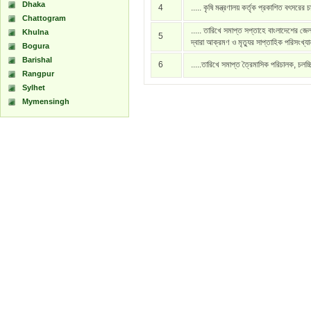
Dhaka
4
..... কৃষি মন্ত্রণালয় কর্তৃক প্রকাশিত বৎসরের 
Chattogram
..... তারিখে সমাপ্ত সপ্তাহে বাংলাদেশের জেল
Khulna
5
দ্বারা আক্রমণ ও মৃত্যুর সাপ্তাহিক পরিসংখ্য
Bogura
Barishal
6
.....তারিখে সমাপ্ত ত্রৈমাসিক পরিচালক, চলচ্
Rangpur
Sylhet
Mymensingh