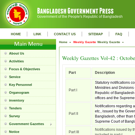
Government of the People's Republic of Bangladesh
|
|
|
|
|
HOME
LINK
CONTACT US
SITEMAP
FAQ
Home »
Weekly Gazette
Weekly Gazette »
About Us
Weekly Gazettes Vol-42 : Octobe
Activities
Focus & Objectives
Part
Description
Service
Statutory notifications c
Key Personnel
Ministries and Divisions
Part I
Organogram
Republic of Bangladesh 
offices and the Supreme
inventory
Notifications regarding 
Tenders
etc., issued by the Gove
Part II
Survey
Bangladesh, other than t
Supreme Court of Bangl
Government Gazettes
Notifications issued by t
Notice
Part III
included in part-I.