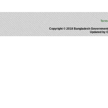
Term
Copyright © 2018 Bangladesh Government
Updated by 