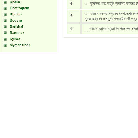
Dhaka
4
..... কৃষি মন্ত্রণালয় কর্তৃক প্রকাশিত বৎসরের 
Chattogram
..... তারিখে সমাপ্ত সপ্তাহে বাংলাদেশের জেল
Khulna
5
দ্বারা আক্রমণ ও মৃত্যুর সাপ্তাহিক পরিসংখ্য
Bogura
Barishal
6
.....তারিখে সমাপ্ত ত্রৈমাসিক পরিচালক, চলচ্
Rangpur
Sylhet
Mymensingh