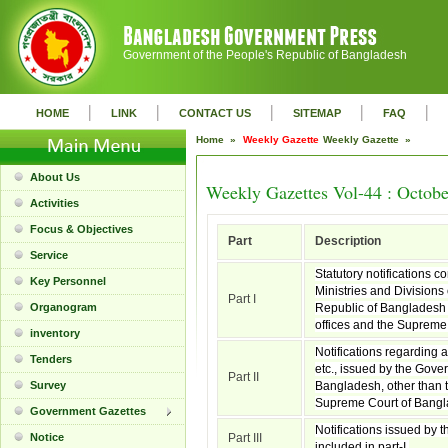
Government of the People's Republic of Bangladesh
|
|
|
|
|
HOME
LINK
CONTACT US
SITEMAP
FAQ
Home »
Weekly Gazette
Weekly Gazette »
About Us
Weekly Gazettes Vol-44 : Octobe
Activities
Focus & Objectives
Part
Description
Service
Statutory notifications c
Key Personnel
Ministries and Divisions
Part I
Organogram
Republic of Bangladesh 
offices and the Supreme
inventory
Notifications regarding 
Tenders
etc., issued by the Gove
Part II
Survey
Bangladesh, other than t
Supreme Court of Bangl
Government Gazettes
Notifications issued by t
Notice
Part III
included in part-I.