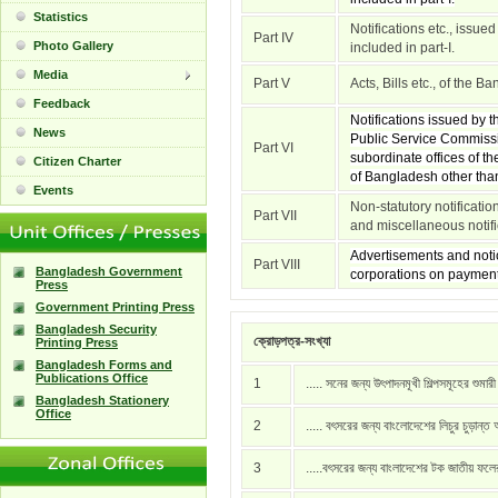
Statistics
Notifications etc., issue
Part IV
Photo Gallery
included in part-I.
Media
Part V
Acts, Bills etc., of the 
Feedback
Notifications issued by
News
Public Service Commissi
Part VI
subordinate offices of t
Citizen Charter
of Bangladesh other than 
Events
Non-statutory notificati
Part VII
and miscellaneous notific
Advertisements and notic
Part VIII
Bangladesh Government
corporations on payment
Press
Government Printing Press
Bangladesh Security
ক্রোড়পত্র-সংখ্যা
Printing Press
Bangladesh Forms and
Publications Office
1
..... সনের জন্য উৎপাদনমূখী শিল্পসমূহের শুমার
Bangladesh Stationery
Office
2
..... বৎসরের জন্য বাংলোদেশের লিচুর চুড়ান্ত
3
.....বৎসরের জন্য বাংলাদেশের টক জাতীয় ফল