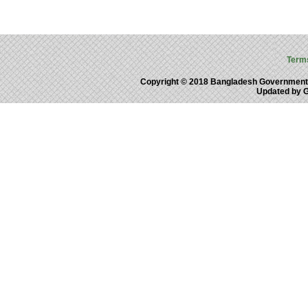
Term
Copyright © 2018 Bangladesh Government
Updated by 