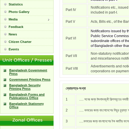
Statistics
Notifications etc., issue
Part IV
Photo Gallery
included in part-I.
Media
Part V
Acts, Bills etc., of the 
Feedback
Notifications issued by
News
Public Service Commissi
Part VI
subordinate offices of t
Citizen Charter
of Bangladesh other than 
Events
Non-statutory notificati
Part VII
and miscellaneous notific
Advertisements and notic
Part VIII
Bangladesh Government
corporations on payment
Press
Government Printing Press
Bangladesh Security
ক্রোড়পত্র-সংখ্যা
Printing Press
Bangladesh Forms and
Publications Office
1
..... সনের জন্য উৎপাদনমূখী শিল্পসমূহের শুমার
Bangladesh Stationery
Office
2
..... বৎসরের জন্য বাংলোদেশের লিচুর চুড়ান্ত
3
.....বৎসরের জন্য বাংলাদেশের টক জাতীয় ফল