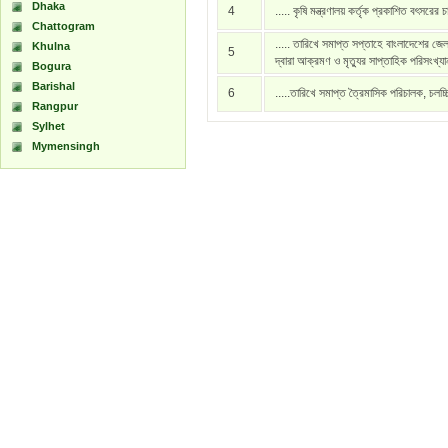
Dhaka
4
..... কৃষি মন্ত্রণালয় কর্তৃক প্রকাশিত বৎসরের 
Chattogram
..... তারিখে সমাপ্ত সপ্তাহে বাংলাদেশের জেল
Khulna
5
দ্বারা আক্রমণ ও মৃত্যুর সাপ্তাহিক পরিসংখ্য
Bogura
Barishal
6
.....তারিখে সমাপ্ত ত্রৈমাসিক পরিচালক, চলচ্
Rangpur
Sylhet
Mymensingh