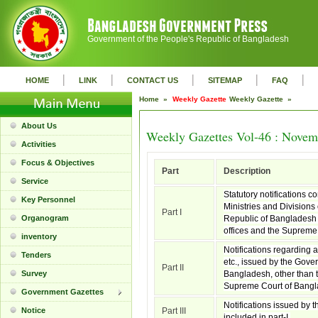
Government of the People's Republic of Bangladesh
|
|
|
|
|
HOME
LINK
CONTACT US
SITEMAP
FAQ
Home »
Weekly Gazette
Weekly Gazette »
About Us
Weekly Gazettes Vol-46 : Novem
Activities
Focus & Objectives
Part
Description
Service
Statutory notifications c
Key Personnel
Ministries and Divisions
Part I
Organogram
Republic of Bangladesh 
offices and the Supreme
inventory
Notifications regarding 
Tenders
etc., issued by the Gove
Part II
Survey
Bangladesh, other than t
Supreme Court of Bangl
Government Gazettes
Notifications issued by t
Notice
Part III
included in part-I.