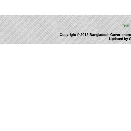
Term
Copyright © 2018 Bangladesh Government
Updated by 