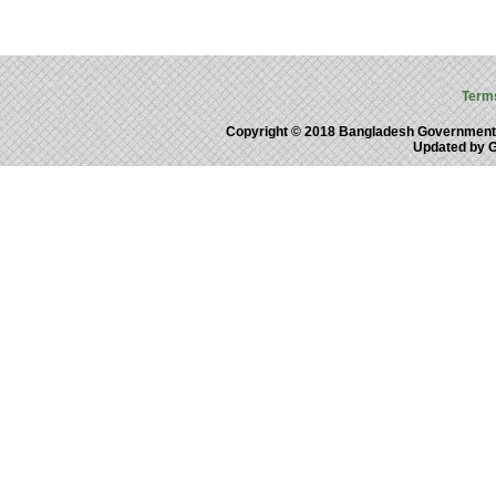
Term
Copyright © 2018 Bangladesh Government
Updated by 