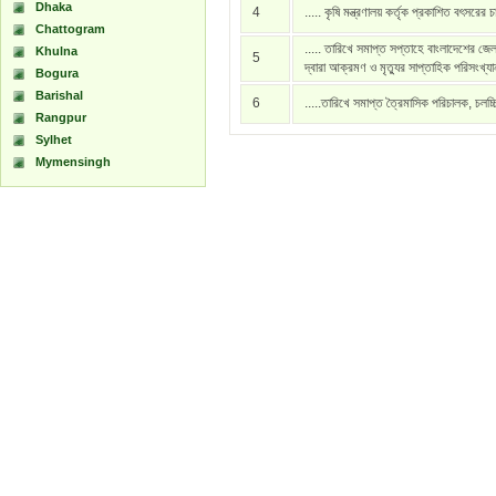
Dhaka
4
..... কৃষি মন্ত্রণালয় কর্তৃক প্রকাশিত বৎসরের 
Chattogram
..... তারিখে সমাপ্ত সপ্তাহে বাংলাদেশের জেল
Khulna
5
দ্বারা আক্রমণ ও মৃত্যুর সাপ্তাহিক পরিসংখ্য
Bogura
Barishal
6
.....তারিখে সমাপ্ত ত্রৈমাসিক পরিচালক, চলচ্
Rangpur
Sylhet
Mymensingh