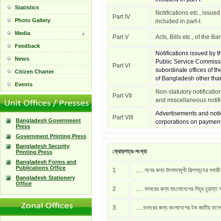
Statistics
Notifications etc., issue
Part IV
Photo Gallery
included in part-I.
Media
Part V
Acts, Bills etc., of the 
Feedback
Notifications issued by
News
Public Service Commissi
Part VI
subordinate offices of t
Citizen Charter
of Bangladesh other than 
Events
Non-statutory notificati
Part VII
and miscellaneous notific
Advertisements and notic
Part VIII
Bangladesh Government
corporations on payment
Press
Government Printing Press
Bangladesh Security
ক্রোড়পত্র-সংখ্যা
Printing Press
Bangladesh Forms and
Publications Office
1
..... সনের জন্য উৎপাদনমূখী শিল্পসমূহের শুমার
Bangladesh Stationery
Office
2
..... বৎসরের জন্য বাংলোদেশের লিচুর চুড়ান্ত
3
.....বৎসরের জন্য বাংলাদেশের টক জাতীয় ফল