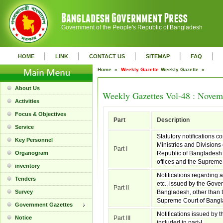
Government of the People's Republic of Bangladesh
|
|
|
|
|
HOME
LINK
CONTACT US
SITEMAP
FAQ
Home »
Weekly Gazette
Weekly Gazette »
About Us
Weekly Gazettes Vol-48 : Novem
Activities
Focus & Objectives
Part
Description
Service
Statutory notifications c
Key Personnel
Ministries and Divisions
Part I
Organogram
Republic of Bangladesh 
offices and the Supreme
inventory
Notifications regarding 
Tenders
etc., issued by the Gove
Part II
Survey
Bangladesh, other than t
Supreme Court of Bangl
Government Gazettes
Notifications issued by t
Notice
Part III
included in part-I.