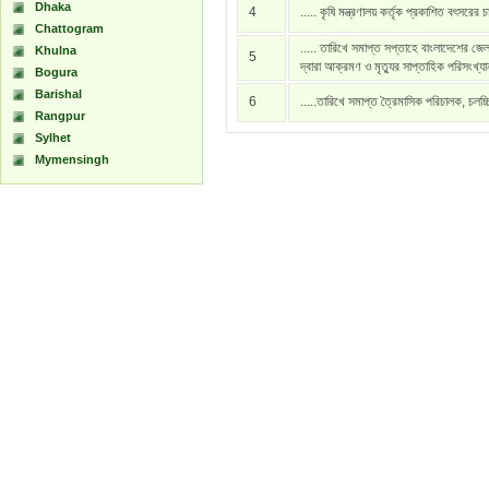
Dhaka
4
..... কৃষি মন্ত্রণালয় কর্তৃক প্রকাশিত বৎসরের 
Chattogram
..... তারিখে সমাপ্ত সপ্তাহে বাংলাদেশের জেল
Khulna
5
দ্বারা আক্রমণ ও মৃত্যুর সাপ্তাহিক পরিসংখ্য
Bogura
Barishal
6
.....তারিখে সমাপ্ত ত্রৈমাসিক পরিচালক, চলচ্
Rangpur
Sylhet
Mymensingh