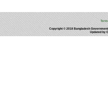
Term
Copyright © 2018 Bangladesh Government
Updated by 