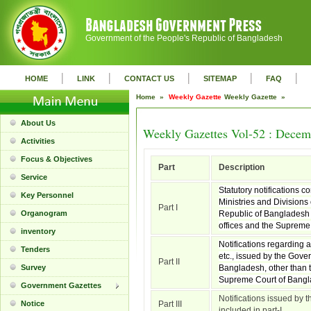
Government of the People's Republic of Bangladesh
|
|
|
|
|
HOME
LINK
CONTACT US
SITEMAP
FAQ
Home »
Weekly Gazette
Weekly Gazette »
About Us
Weekly Gazettes Vol-52 : Decem
Activities
Focus & Objectives
Part
Description
Service
Statutory notifications c
Key Personnel
Ministries and Divisions
Part I
Organogram
Republic of Bangladesh 
offices and the Supreme
inventory
Notifications regarding 
Tenders
etc., issued by the Gove
Part II
Survey
Bangladesh, other than t
Supreme Court of Bangl
Government Gazettes
Notifications issued by t
Notice
Part III
included in part-I.