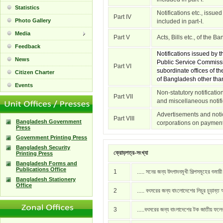
Statistics
Notifications etc., issue
Part IV
Photo Gallery
included in part-I.
Media
Part V
Acts, Bills etc., of the 
Feedback
Notifications issued by
News
Public Service Commissi
Part VI
subordinate offices of t
Citizen Charter
of Bangladesh other than 
Events
Non-statutory notificati
Part VII
and miscellaneous notific
Advertisements and notic
Part VIII
Bangladesh Government
corporations on payment
Press
Government Printing Press
Bangladesh Security
ক্রোড়পত্র-সংখ্যা
Printing Press
Bangladesh Forms and
Publications Office
1
..... সনের জন্য উৎপাদনমূখী শিল্পসমূহের শুমার
Bangladesh Stationery
Office
2
..... বৎসরের জন্য বাংলোদেশের লিচুর চুড়ান্ত
3
.....বৎসরের জন্য বাংলাদেশের টক জাতীয় ফল